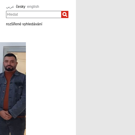
عربي
česky
english
Hledat
rozšířené vyhledávání