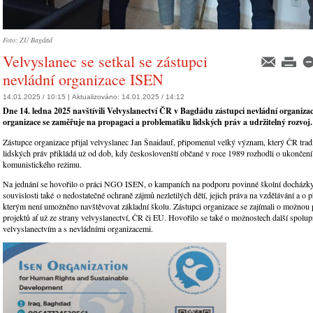
Foto: ZÚ Bagdád
Velvyslanec se setkal se zástupci
nevládní organizace ISEN
14.01.2025 / 10:15 |
Aktualizováno:
14.01.2025 / 14:12
Dne 14. ledna 2025 navštívili Velvyslanectví ČR v Bagdádu zástupci nevládní organiza
organizace se zaměřuje na propagaci a problematiku lidských práv a udržitelný rozvoj
Zástupce organizace přijal velvyslanec Jan Šnaidauf, připomenul velký význam, který ČR trad
lidských práv přikládá už od dob, kdy českoslovenští občané v roce 1989 rozhodli o ukončení
komunistického režimu.
Na jednání se hovořilo o práci NGO ISEN, o kampaních na podporu povinné školní docházky 
souvislosti také o nedostatečné ochraně zájmů nezletilých dětí, jejich práva na vzdělávání a o 
kterým není umožněno navštěvovat základní školu. Zástupci organizace se zajímali o možnou
projektů ať už ze strany velvyslanectví, ČR či EU. Hovořilo se také o možnostech další spolup
velvyslanectvím a s nevládními organizacemi.