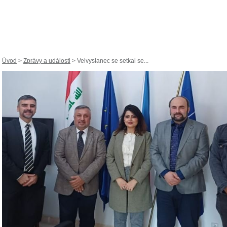
Úvod
>
Zprávy a události
> Velvyslanec se setkal se...