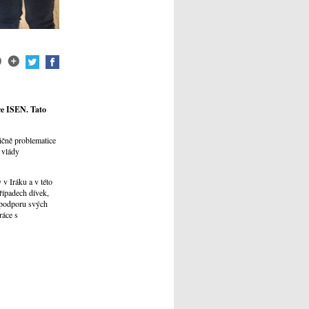
ce ISEN. Tato
.
ičně problematice
 vlády
v Iráku a v této
případech dívek,
 podporu svých
ráce s