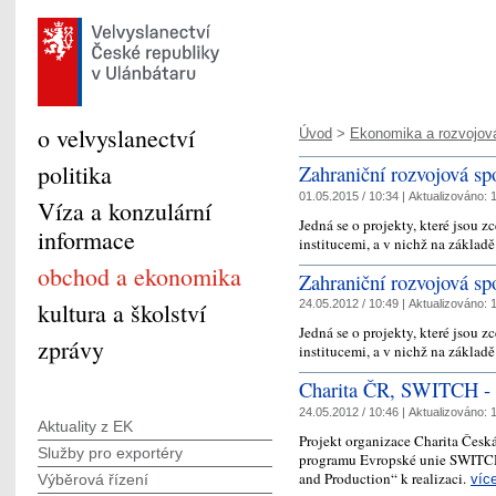
o velvyslanectví
Úvod
>
Ekonomika a rozvojová
politika
Zahraniční rozvojová spo
01.05.2015 / 10:34 |
Aktualizováno:
1
Víza a konzulární
Jedná se o projekty, které jsou 
informace
institucemi, a v nichž na základ
obchod a ekonomika
Zahraniční rozvojová spo
kultura a školství
24.05.2012 / 10:49 |
Aktualizováno:
1
Jedná se o projekty, které jsou 
zprávy
institucemi, a v nichž na základ
Charita ČR, SWITCH - A
24.05.2012 / 10:46 |
Aktualizováno:
1
Aktuality z EK
Projekt organizace Charita Česk
Služby pro exportéry
programu Evropské unie SWITC
and Production“ k realizaci.
víc
Výběrová řízení