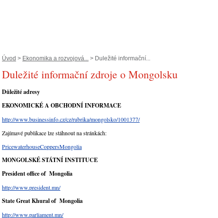
Úvod
>
Ekonomika a rozvojová...
> Duležité informační...
Duležité informační zdroje o Mongolsku
Důležité adresy
EKONOMICKÉ A OBCHODNÍ INFORMACE
http://www.businessinfo.cz/cz/rubrika/mongolsko/1001377/
Zajímavé publikace lze stáhnout na stránkách:
PricewaterhouseCoppersMongolia
MONGOLSKÉ STÁTNÍ INSTITUCE
President office of Mongolia
http://www.president.mn/
State Great Khural of Mongolia
http://www.parliament.mn/