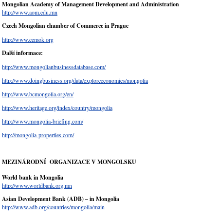
Mongolian Academy of Management Development and Administration
http://www.aom.edu.mn
Czech Mongolian chamber of Commerce in Prague
http://www.cemok.org
Další informace:
http://www.mongolianbusinessdatabase.com/
http://www.doingbusiness.org/data/exploreeconomies/mongolia
http://www.bcmongolia.org/en/
http://www.heritage.org/index/country/mongolia
http://www.mongolia-briefing.com/
http://mongolia-properties.com/
MEZINÁRODNÍ OR
GANIZACE V MONGOLSKU
World bank in Mongolia
http://www.worldbank.org.mn
Asian Development Bank (ADB) – in Mongolia
http://www.adb.org/countries/mongolia/main