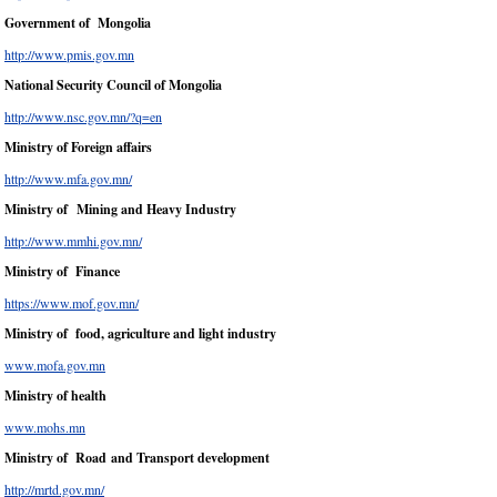
Government of Mongolia
http://www.pmis.gov.mn
National Security Council of Mongolia
http://www.nsc.gov.mn/?q=en
Ministry of Foreign affairs
http://www.mfa.gov.mn/
Ministry of Mining and Heavy Industry
http://www.mmhi.gov.mn/
Ministry of Finance
https://www.mof.gov.mn/
Ministry of food, agriculture and light industry
www.mofa.gov.mn
Ministry of health
www.mohs.mn
Ministry of Road and Transport development
http://mrtd.gov.mn/