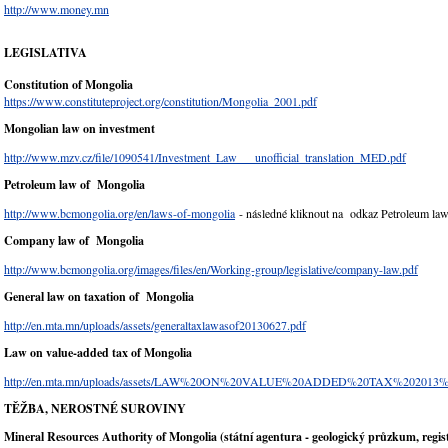
http://www.money.mn
LEGISLATIVA
Constitution of Mongolia
https://www.constituteproject.org/constitution/Mongolia_2001.pdf
Mongolian law on investment
http://www.mzv.cz/file/1090541/Investment_Law___unofficial_translation_MED.pdf
Petroleum law of Mongolia
http://www.bcmongolia.org/en/laws-of-mongolia
- následné kliknout na odkaz Petroleum law
Company law of Mongolia
http://www.bcmongolia.org/images/files/en/Working-group/legislative/company-law.pdf
General law on taxation of Mongolia
http://en.mta.mn/uploads/assets/generaltaxlawasof20130627.pdf
Law on value-added tax of Mongolia
http://en.mta.mn/uploads/assets/LAW%20ON%20VALUE%20ADDED%20TAX%202013%
T
ĚŽ
BA, NEROSTNÉ SUROVINY
Mineral Resources Authority of Mongolia (státní agentura - geologický průzkum, registr