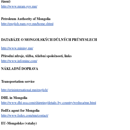
řízení)
http://www.mram.gov.mn/
Petroleum Authority of Mongolia
http://english.pam.gov.mn/home.shtml
DATABÁZE O MONGOLSK
ÝCH DŮLNÝCH PRŮMYSLECH
http://www.mining.mn/
Přírodní zdroje, těžba, těžební společnosti, links
http://www.infomine.com/
NÁKLADNÍ DOPRAVA
Transportation service
http://erininternational.mn/english/
DHL in Mongolia
http://www.dhl-usa.com/shipping/details-by-country/wrdusa/mn.html
FedEx agent for Mongolia
http://www.fedex.com/mn/contact/
EU-Mongolsko (vztahy)