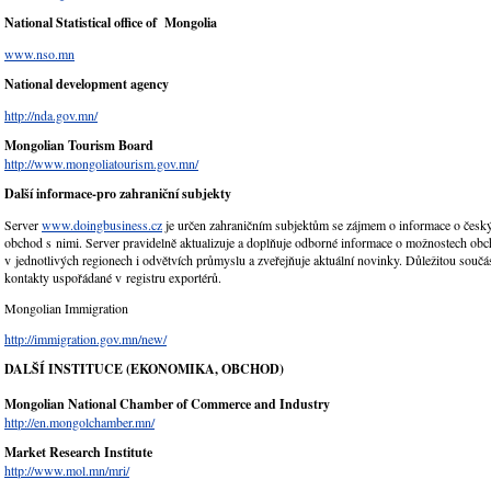
National Statistical office of Mongolia
www.nso.mn
National development agency
http://nda.gov.mn/
Mongolian Tourism Board
http://www.mongoliatourism.gov.mn/
Další informace-pro zahrani
č
ní subjekty
Server
www.doingbusiness.cz
je určen zahraničním subjektům se zájmem o informace o český
obchod s nimi. Server pravidelně aktualizuje a doplňuje odborné informace o možnostech o
v jednotlivých regionech i odvětvích průmyslu a zveřejňuje aktuální novinky. Důležitou součás
kontakty uspořádané v registru exportérů.
Mongolian Immigration
http://immigration.gov.mn/new/
DALŠÍ INSTITUCE (EKONOMIKA, OBCHOD)
Mongolian National Chamber of Commerce and Industry
http://en.mongolchamber.mn/
Market Research Institute
http://www.mol.mn/mri/