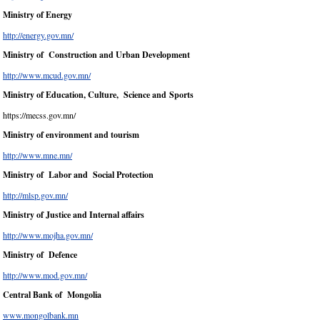
Ministry of Energy
http://energy.gov.mn/
Ministry of Construction and Urban Development
http://www.mcud.gov.mn/
Ministry of Education, Culture, Science and Sports
https://mecss.gov.mn/
Ministry of environment and tourism
http://www.mne.mn/
Ministry of Labor and Social Protection
http://mlsp.gov.mn/
Ministry of Justice and Internal affairs
http://www.mojha.gov.mn/
Ministry of Defence
http://www.mod.gov.mn/
Central Bank of Mongolia
www.mongolbank.mn