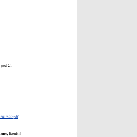
 pod č.1
281%29.pdf
ace, licenční