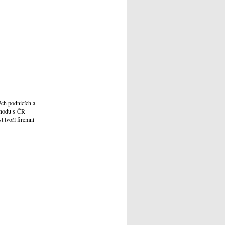
ch podnicích a
bchodu s ČR
t tvoří firemní