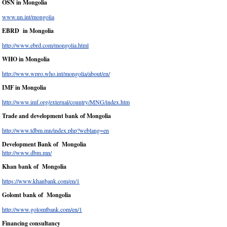
OSN in Mongolia
www.un.int/mongolia
EBRD in Mongolia
http://www.ebrd.com/mongolia.html
WHO in Mongolia
http://www.wpro.who.int/mongolia/about/en/
IMF in Mongolia
http://www.imf.org/external/country/MNG/index.htm
Trade and development bank of Mongolia
http://www.tdbm.mn/index.php?weblang=en
Development Bank of Mongolia
http://www.dbm.mn/
Khan bank of Mongolia
https://www.khanbank.com/en/1
Golomt bank of Mongolia
http://www.golomtbank.com/en/1
Financing consultancy