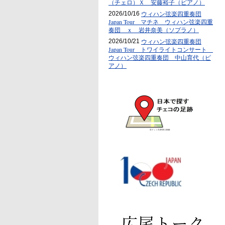
（チェロ）Ｘ 安藤裕子（ピアノ）
ウィハン弦楽四重奏団
2026/10/16
Japan Tour マチネ ウィハン弦楽四重
奏団 ｘ 岩井奈美（ソプラノ）
ウィハン弦楽四重奏団
2026/10/21
Japan Tour トワイライトコンサート
ウィハン弦楽四重奏団 中山育代（ピ
アノ）