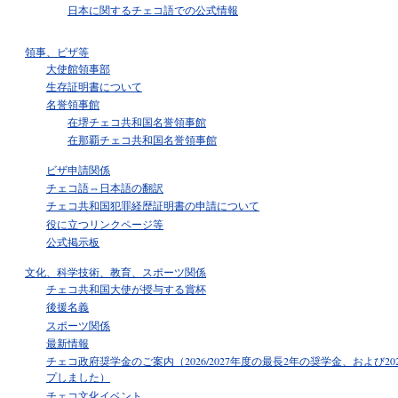
日本に関するチェコ語での公式情報
領事、ビザ等
大使館領事部
生存証明書について
名誉領事館
在堺チェコ共和国名誉領事館
在那覇チェコ共和国名誉領事館
ビザ申請関係
チェコ語⇔日本語の翻訳
チェコ共和国犯罪経歴証明書の申請について
役に立つリンクページ等
公式掲示板
文化、科学技術、教育、スポーツ関係
チェコ共和国大使が授与する賞杯
後援名義
スポーツ関係
最新情報
チェコ政府奨学金のご案内（2026/2027年度の最長2年の奨学金、および
プしました）
チェコ文化イベント