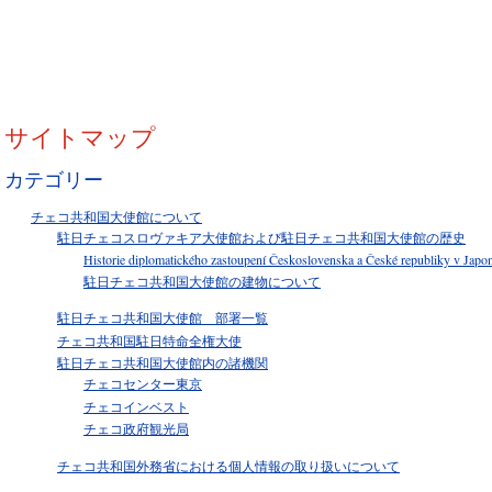
サイトマップ
カテゴリー
チェコ共和国大使館について
駐日チェコスロヴァキア大使館および駐日チェコ共和国大使館の歴史
Historie diplomatického zastoupení Československa a České republiky v Japo
駐日チェコ共和国大使館の建物について
駐日チェコ共和国大使館 部署一覧
チェコ共和国駐日特命全権大使
駐日チェコ共和国大使館内の諸機関
チェコセンター東京
チェコインベスト
チェコ政府観光局
チェコ共和国外務省における個人情報の取り扱いについて