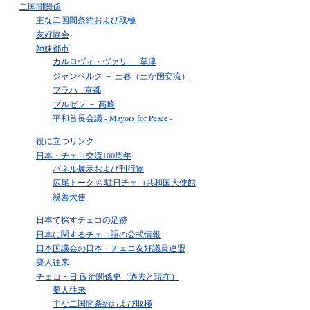
二国間関係
主な二国間条約および取極
友好協会
姉妹都市
カルロヴィ・ヴァリ － 草津
ジャンベルク － 三春（三か国交流）
プラハ - 京都
プルゼン － 高崎
平和首長会議 - Mayors for Peace -
役に立つリンク
日本・チェコ交流100周年
パネル展示および刊行物
広尾トーク © 駐日チェコ共和国大使館
親善大使
日本で探すチェコの足跡
日本に関するチェコ語の公式情報
日本国議会の日本・チェコ友好議員連盟
要人往来
チェコ・日 政治関係史（過去と現在）
要人往来
主な二国間条約および取極