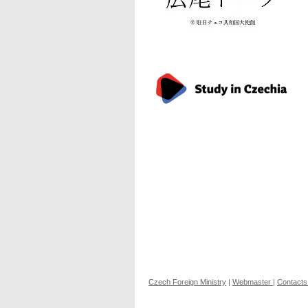
Czech Foreign Ministry
|
Webmaster
|
Contacts