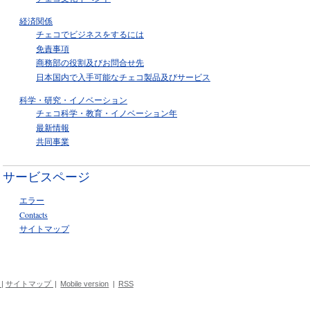
経済関係
チェコでビジネスをするには
免責事項
商務部の役割及びお問合せ先
日本国内で入手可能なチェコ製品及びサービス
科学・研究・イノベーション
チェコ科学・教育・イノベーション年
最新情報
共同事業
サービスページ
エラー
Contacts
サイトマップ
|
サイトマップ
|
Mobile version
|
RSS