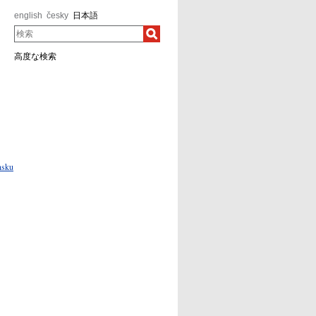
english
česky
日本語
検索
高度な検索
nsku