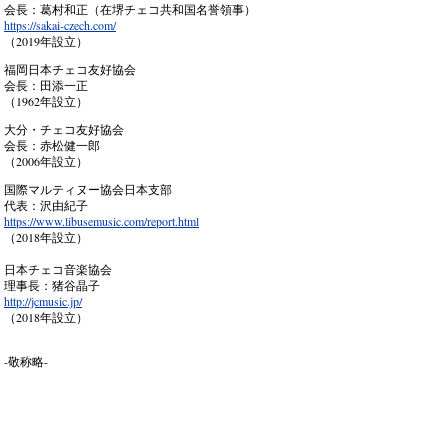
会長：葛村和正（在堺チェコ共和国名誉領事）
https://sakai-czech.com/
（2019年設立）
福岡日本チェコ友好協会
会長：田添一正
（1962年設立）
大分・チェコ友好協会
会長：赤松健一郎
（2006年設立）
国際マルティヌー協会日本支部
代表：沢由紀子
https://www.libusemusic.com/report.html
（2018年設立）
日本チェコ音楽協会
理事長：猪谷晶子
http://jcmusic.jp/
（2018年設立）
-敬称略-