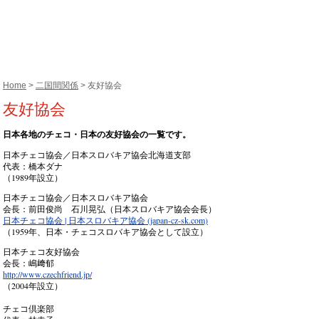
Home
>
二国間関係
> 友好協会
友好協会
日本各地のチェコ・日本の友好協会の一覧です。
日本チェコ協会／日本スロバキア協会北海道支部
代表：橋本ダナ
（1989年設立）
日本チェコ協会／日本スロバキア協会
会長：前田俊尚 石川晃弘（日本スロバキア協会会長）
日本チェコ協会 | 日本スロバキア協会 (japan-cz-sk.com)
（1959年、日本・チェコスロバキア協会として設立）
日本チェコ友好協会
会長：嶋﨑郁
http://www.czechfriend.jp/
（2004年設立）
チェコ倶楽部