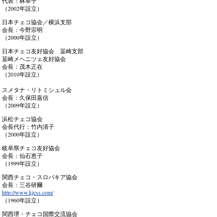
代表：林幸子
（2002年設立）
日本チェコ協会／横浜支部
会長：今野宗明
（2000年設立）
日本チェコ友好協会 韮崎支部
韮崎メヘニツェ友好協会
会長：茂木正在
（2010年設立）
スメタナ・リトミシュル会
会長：久保田嘉信
（2009年設立）
浜松チェコ協会
会長代行：竹内清子
（2000年設立）
岐阜県チェコ友好協会
会長：仙石恵子
（1999年設立）
関西チェコ・スロバキア協会
会長：三谷研爾
http://www.kjcss.com/
（1960年設立）
関西堺・チェコ国際交流協会