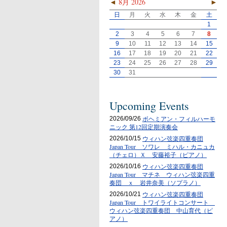
◄
8月 2026
►
日
月
火
水
木
金
土
1
2
3
4
5
6
7
8
9
10
11
12
13
14
15
16
17
18
19
20
21
22
23
24
25
26
27
28
29
30
31
Upcoming Events
ボヘミアン・フィルハーモ
2026/09/26
ニック 第12回定期演奏会
ウィハン弦楽四重奏団
2026/10/15
Japan Tour ソワレ ミハル・カニュカ
（チェロ）Ｘ 安藤裕子（ピアノ）
ウィハン弦楽四重奏団
2026/10/16
Japan Tour マチネ ウィハン弦楽四重
奏団 ｘ 岩井奈美（ソプラノ）
ウィハン弦楽四重奏団
2026/10/21
Japan Tour トワイライトコンサート
ウィハン弦楽四重奏団 中山育代（ピ
アノ）