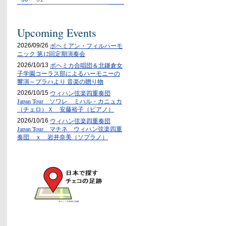
Upcoming Events
ボヘミアン・フィルハーモ
2026/09/26
ニック 第12回定期演奏会
ボヘミカ合唱団＆北鎌倉女
2026/10/13
子学園コーラス部によるハーモニーの
響演～プラハより 音楽の贈り物
ウィハン弦楽四重奏団
2026/10/15
Japan Tour ソワレ ミハル・カニュカ
（チェロ）Ｘ 安藤裕子（ピアノ）
ウィハン弦楽四重奏団
2026/10/16
Japan Tour マチネ ウィハン弦楽四重
奏団 ｘ 岩井奈美（ソプラノ）