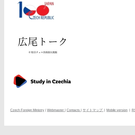
Czech Foreign Ministry
|
Webmaster
|
Contacts
|
サイトマップ
|
Mobile version
|
R