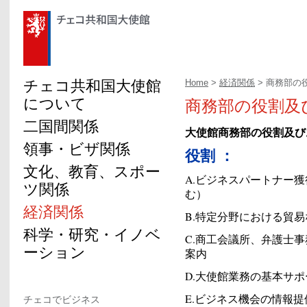
チェコ共和国大使館
Home
>
経済関係
> 商務部の
について
商務部の役割及
二国間関係
大使館商務部の役割及び
領事・ビザ関係
役割
：
文化、教育、スポー
A.ビジネスパートナー
ツ関係
む）
経済関係
B.特定分野における貿
科学・研究・イノベ
C.商工会議所、弁護士
ーション
案内
D.大使館業務の基本サポ
E.ビジネス機会の情報提
チェコでビジネス