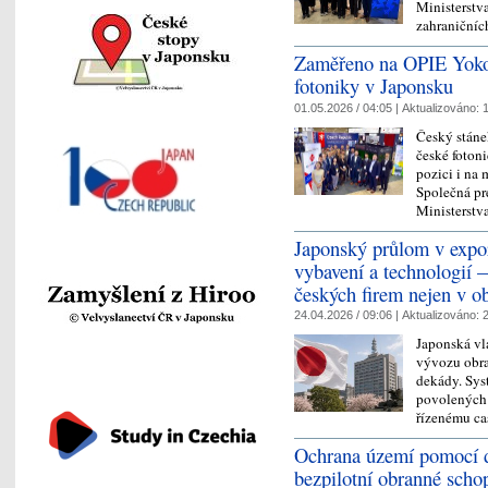
Ministerstv
zahraniční
Zaměřeno na OPIE Yoko
fotoniky v Japonsku
01.05.2026 / 04:05 |
Aktualizováno:
1
Český stáne
české fotoni
pozici i na
Společná pr
Ministerst
Japonský průlom v expo
vybavení a technologií 
českých firem nejen v 
24.04.2026 / 09:06 |
Aktualizováno:
2
Japonská vl
vývozu obra
dekády. Sys
povolených 
řízenému c
Ochrana území pomocí d
bezpilotní obranné scho