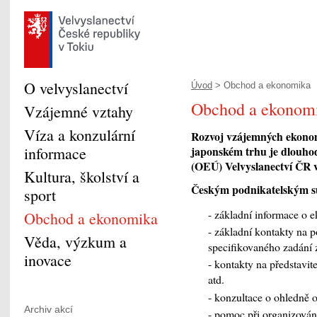
O velvyslanectví
Úvod
> Obchod a ekonomika
Obchod a ekonom
Vzájemné vztahy
Víza a konzulární
Rozvoj vzájemných ekonom
informace
japonském trhu je dlouho
(OEÚ) Velvyslanectví ČR 
Kultura, školství a
Českým podnikatelským 
sport
- základní informace o 
Obchod a ekonomika
- základní kontakty na p
Věda, výzkum a
specifikovaného zadání 
inovace
- kontakty na představit
atd.
- konzultace o ohledně o
Archiv akcí
- pomoc při organizován