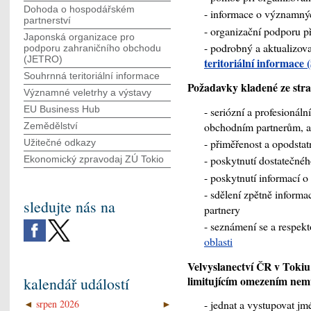
Dohoda o hospodářském
- informace o významnýc
partnerství
- organizační podporu př
Japonská organizace pro
- podrobný a aktualizov
podporu zahraničního obchodu
(JETRO)
teritoriální informace 
Souhrnná teritoriální informace
Požadavky kladené ze str
Významné veletrhy a výstavy
EU Business Hub
- seriózní a profesionál
obchodním partnerům, a
Zemědělství
- přiměřenost a opodsta
Užitečné odkazy
- poskytnutí dostatečnéh
Ekonomický zpravodaj ZÚ Tokio
- poskytnutí informací o
- sdělení zpětně inform
sledujte nás na
partnery
- seznámení se a respek
oblasti
Velvyslanectví ČR v Toki
limitujícím omezením ne
kalendář událostí
- jednat a vystupovat j
◄
srpen 2026
►