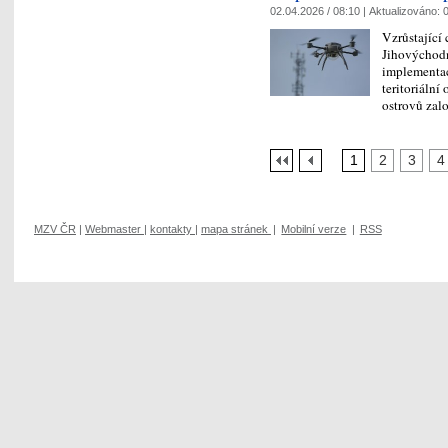
02.04.2026 / 08:10 |
Aktualizováno:
0
Vzrůstající
Jihovýchodn
implementac
teritoriální
ostrovů za
1
2
3
4
MZV ČR
|
Webmaster
|
kontakty
|
mapa stránek
|
Mobilní verze
|
RSS