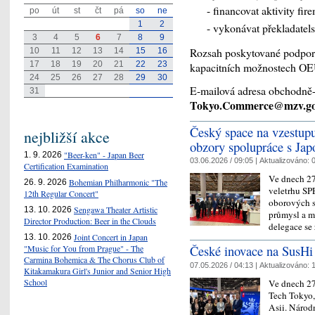
- financovat aktivity fir
po
út
st
čt
pá
so
ne
1
2
- vykonávat překladatel
3
4
5
6
7
8
9
Rozsah poskytované podpor
10
11
12
13
14
15
16
17
18
19
20
21
22
23
kapacitních možnostech OE
24
25
26
27
28
29
30
E-mailová adresa obchodně
31
Tokyo.Commerce@mzv.go
Český space na vzestup
nejbližší akce
obzory spolupráce s Ja
"Beer-ken" - Japan Beer
1. 9. 2026
03.06.2026 / 09:05 |
Aktualizováno:
0
Certification Examination
Ve dnech 27
Bohemian Philharmonic "The
26. 9. 2026
veletrhu SP
12th Regular Concert"
oborových s
Sengawa Theater Artistic
13. 10. 2026
průmysl a m
Director Production: Beer in the Clouds
delegace se
Joint Concert in Japan
13. 10. 2026
České inovace na SusHi
"Music for You from Prague" - The
Carmina Bohemica & The Chorus Club of
07.05.2026 / 04:13 |
Aktualizováno:
1
Kitakamakura Girl's Junior and Senior High
School
Ve dnech 27
Tech Tokyo,
Asii. Národn