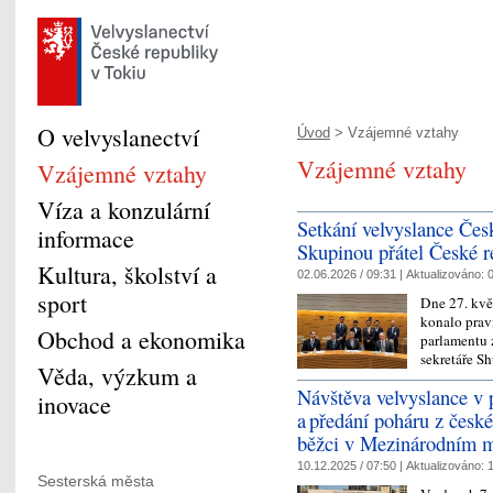
O velvyslanectví
Úvod
> Vzájemné vztahy
Vzájemné vztahy
Vzájemné vztahy
Víza a konzulární
Setkání velvyslance Čes
informace
Skupinou přátel České 
Kultura, školství a
02.06.2026 / 09:31 |
Aktualizováno:
0
sport
Dne 27. kvě
konalo prav
Obchod a ekonomika
parlamentu 
sekretáře S
Věda, výzkum a
Návštěva velvyslance v 
inovace
a předání poháru z česk
běžci v Mezinárodním 
10.12.2025 / 07:50 |
Aktualizováno:
1
Sesterská města