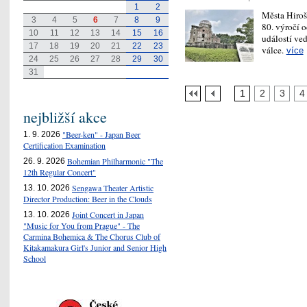
1
2
Města Hiroš
3
4
5
6
7
8
9
80. výročí 
10
11
12
13
14
15
16
událostí ved
17
18
19
20
21
22
23
válce.
více
24
25
26
27
28
29
30
31
1
2
3
4
nejbližší akce
"Beer-ken" - Japan Beer
1. 9. 2026
Certification Examination
Bohemian Philharmonic "The
26. 9. 2026
12th Regular Concert"
Sengawa Theater Artistic
13. 10. 2026
Director Production: Beer in the Clouds
Joint Concert in Japan
13. 10. 2026
"Music for You from Prague" - The
Carmina Bohemica & The Chorus Club of
Kitakamakura Girl's Junior and Senior High
School