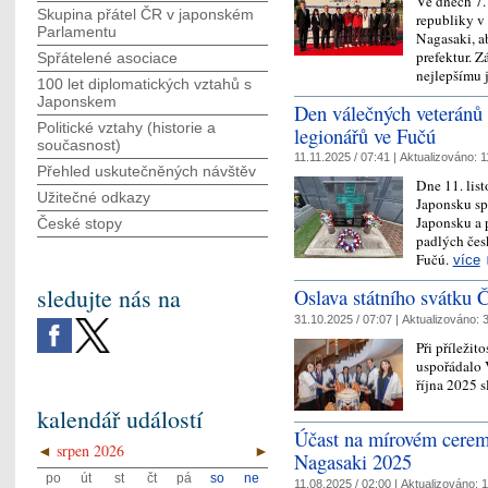
Ve dnech 7. 
Skupina přátel ČR v japonském
republiky v
Parlamentu
Nagasaki, ab
prefektur. Z
Spřátelené asociace
nejlepšímu
100 let diplomatických vztahů s
Japonskem
Den válečných veteránů 
Politické vztahy (historie a
legionářů ve Fučú
současnost)
11.11.2025 / 07:41 |
Aktualizováno:
1
Přehled uskutečněných návštěv
Dne 11. lis
Užitečné odkazy
Japonsku sp
Japonsku a 
České stopy
padlých čes
Fučú.
více
sledujte nás na
Oslava státního svátku 
31.10.2025 / 07:07 |
Aktualizováno:
3
Při příleži
uspořádalo 
října 2025 s
kalendář událostí
Účast na mírovém cerem
◄
srpen 2026
►
Nagasaki 2025
po
út
st
čt
pá
so
ne
11.08.2025 / 02:00 |
Aktualizováno:
1