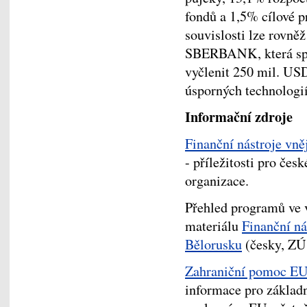
fondů a 1,5% cílové p
souvislosti lze rovně
SBERBANK, která spo
vyčlenit 250 mil. USD
úsporných technologií
Informační zdroje
Finanční nástroje vn
- příležitosti pro čes
organizace.
Přehled programů ve 
materiálu
Finanční ná
Bělorusku
(česky, ZÚ 
Zahraniční pomoc EU 
informace pro základn