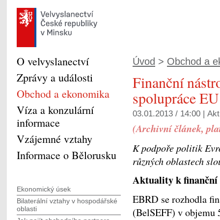
O velvyslanectví
Úvod
>
Obchod a e
Zprávy a události
Finanční nástro
Obchod a ekonomika
spolupráce EU
Víza a konzulární
03.01.2013 / 14:00 |
Akt
informace
(Archivní článek, pla
Vzájemné vztahy
K podpoře politik Evr
Informace o Bělorusku
různých oblastech slo
Aktuality k finanční
Ekonomický úsek
EBRD se rozhodla fin
Bilaterální vztahy v hospodářské
oblasti
(BelSEFF) v objemu 