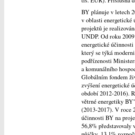
tis. EUR). Příslušná 
BY plánuje v letech 2
v oblasti energetické
projektů je realizová
UNDP. Od roku 2009 je
energetické účinnost
který se týká moderni
podřízenosti Minister
a komunálního hospod
Globálním fondem živ
zvýšení energetické ú
období 2012-2016). R
větrné energetiky BY
(2013-2017). V roce 
účinnosti BY na proj
56,8% představovaly v
půjčky, 13,1% rozpočt