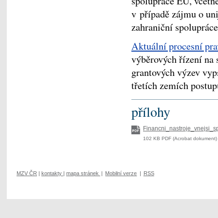
spolupráce EU, včetně
v případě zájmu o uni
zahraniční spolupráce
Aktuální procesní pra
výběrových řízení na 
grantových výzev vyp
třetích zemích postup
přílohy
Financni_nastroje_vnejsi_s
102 KB PDF (Acrobat dokument) 
MZV ČR
|
kontakty
|
mapa stránek
|
Mobilní verze
|
RSS