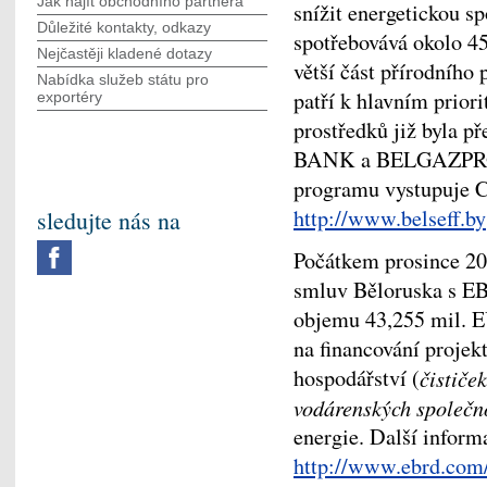
Jak najít obchodního partnera
snížit energetickou s
Důležité kontakty, odkazy
spotřebovává okolo 4
Nejčastěji kladené dotazy
větší část přírodního 
Nabídka služeb státu pro
patří k hlavním prior
exportéry
prostředků již byla 
BANK a BELGAZPRO
programu vystupuje 
http://www.belseff.by
sledujte nás na
Počátkem prosince 20
smluv Běloruska s 
objemu 43,255 mil. E
na financování proje
hospodářství (
čističe
vodárenských společn
energie. Další inform
http://www.ebrd.com/