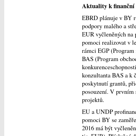
Aktuality k finanční
EBRD plánuje v BY re
podpory malého a stř
EUR vyčleněných na 
pomoci realizovat v l
rámci EGP (Program r
BAS (Program obchodn
konkurenceschopnosti
konzultanta BAS a k 
poskytnutí grantů, př
posouzení. V prvním 
projektů.
EU a UNDP profinanc
pomoci BY se zaměřen
2016 má být vyčleněn