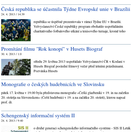
Česká republika se účastnila Týdne Evropské unie v Brazílii
24. 4. 2013 / 14:39
republika se úspěšně prezentovala v rámci Týdne EU v Brazílii.
Velvyslanectví České republiky program obohatilo uspořádáním
charitativního fotbalového utkání a tenisového turnaje, kromě toho
Promítání filmu "Rok konopí" v Husets Biograf
30. 4. 2013 / 1:0
středu 29. května 2013 uspořádalo Velvyslanectví ČR v Kodani v
Husets Biograf poslední filmový večer před letními prázdninami.
Pozvánka Husets
Monografie o českých hudebnicích ve Slovinsku
pátek 17. května v 19.00 byla představena monografie »Češki glazbeniki v 19. in na začetku
20. stoletja na Slovenskem« (Čeští hudebníci v 19. a na začátku 20. století), kterou napsal
prof. dr.
Schengenský informační systém II
24. 4. 2013 / 9:40
o druhé generaci schengenského informačního systému - SIS II Leták