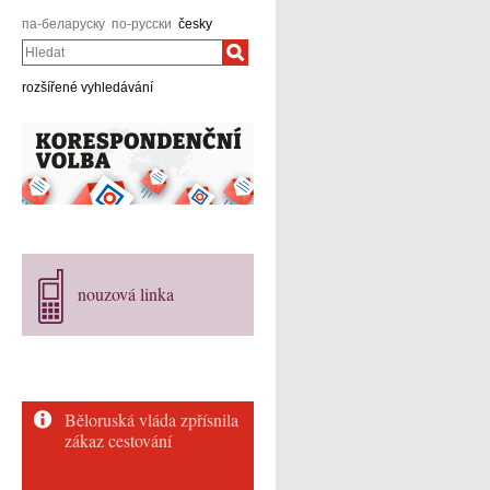
па-беларуску
по-русски
česky
Hledat
rozšířené vyhledávání
nouzová linka
Běloruská vláda zpřísnila
zákaz cestování