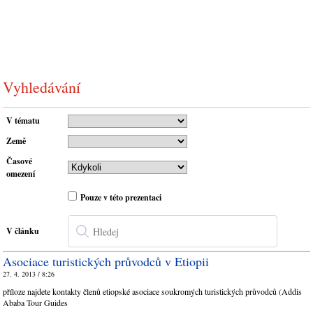
Vyhledávání
V tématu
Země
Časové
omezení
Pouze v této prezentaci
V článku
Asociace turistických průvodců v Etiopii
27. 4. 2013 / 8:26
příloze najdete kontakty členů etiopské asociace soukromých turistických průvodců (Addis
Ababa Tour Guides