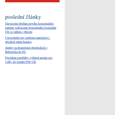
poslední články
Slavnostní předání nového konzulského
patentu vedoucímu honorárního konzulátu
ČR se sídlem v Brestu
Upozornění pro smíšená manželství -
přechod státní hranice
Změny na hraničních přechodech z
Běloruska do EU
Prezident republiky vyhlásil termín pro
volby do Senátu PSP ČR