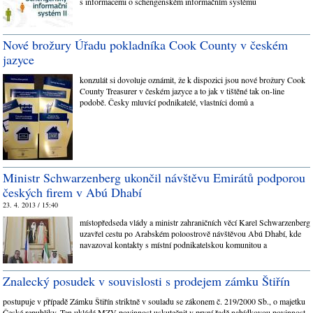
s informacemi o schengenském informačním systému
Nové brožury Úřadu pokladníka Cook County v českém
jazyce
konzulát si dovoluje oznámit, že k dispozici jsou nové brožury Cook
County Treasurer v českém jazyce a to jak v tištěné tak on-line
podobě. Česky mluvící podnikatelé, vlastníci domů a
Ministr Schwarzenberg ukončil návštěvu Emirátů podporou
českých firem v Abú Dhabí
23. 4. 2013 / 15:40
místopředseda vlády a ministr zahraničních věcí Karel Schwarzenberg
uzavřel cestu po Arabském poloostrově návštěvou Abú Dhabí, kde
navazoval kontakty s místní podnikatelskou komunitou a
Znalecký posudek v souvislosti s prodejem zámku Štiřín
postupuje v případě Zámku Štiřín striktně v souladu se zákonem č. 219/2000 Sb., o majetku
České republiky. Ten ukládá MZV povinnost uskutečnit v první řadě nabídkovou povinnost