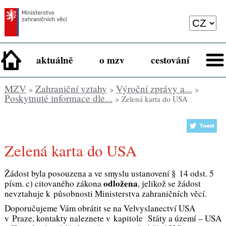
aktuálně
o mzv
cestování
MZV
Zahraniční vztahy
Výroční zprávy a...
>
>
>
Poskytnuté informace dle...
> Zelená karta do USA
Zelená karta do USA
Žádost byla posouzena a ve smyslu ustanovení § 14 odst. 5
odložena
písm. c) citovaného zákona
, jelikož se žádost
nevztahuje k působnosti Ministerstva zahraničních věcí.
Doporučujeme Vám obrátit se na Velvyslanectví USA
v Praze, kontakty naleznete v kapitole Státy a území – USA