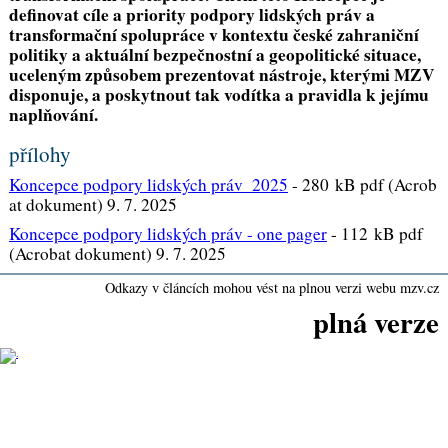
definovat cíle a priority podpory lidských práv a
transformační spolupráce v kontextu české zahraniční
politiky a aktuální bezpečnostní a geopolitické situace,
uceleným způsobem prezentovat nástroje, kterými MZV
disponuje, a poskytnout tak vodítka a pravidla k jejímu
naplňování.
přílohy
Koncepce podpory lidských práv_2025
-
280 kB pdf (Acrob
at dokument) 9. 7. 2025
Koncepce podpory lidských práv - one pager
-
112 kB pdf
(Acrobat dokument) 9. 7. 2025
Odkazy v článcích mohou vést na plnou verzi webu mzv.cz
plná verze