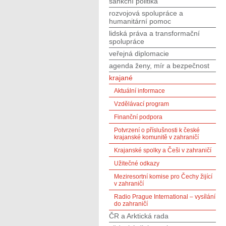
sankční politika
rozvojová spolupráce a
humanitární pomoc
lidská práva a transformační
spolupráce
veřejná diplomacie
agenda ženy, mír a bezpečnost
krajané
Aktuální informace
Vzdělávací program
Finanční podpora
Potvrzení o příslušnosti k české
krajanské komunitě v zahraničí
Krajanské spolky a Češi v zahraničí
Užitečné odkazy
Meziresortní komise pro Čechy žijící
v zahraničí
Radio Prague International – vysílání
do zahraničí
ČR a Arktická rada