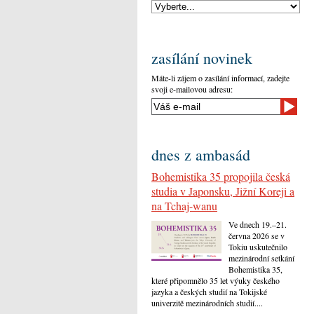
zasílání novinek
Máte-li zájem o zasílání informací, zadejte
svoji e-mailovou adresu:
dnes z ambasád
Bohemistika 35 propojila česká
studia v Japonsku, Jižní Koreji a
na Tchaj-wanu
Ve dnech 19.–21.
června 2026 se v
Tokiu uskutečnilo
mezinárodní setkání
Bohemistika 35,
které připomnělo 35 let výuky českého
jazyka a českých studií na Tokijské
univerzitě mezinárodních studií....