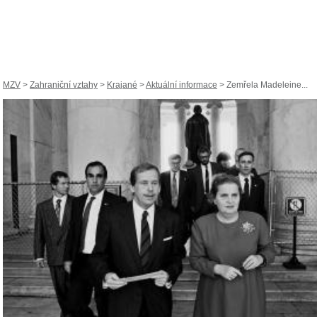
MZV
>
Zahraniční vztahy
>
Krajané
>
Aktuální informace
> Zemřela Madeleine...