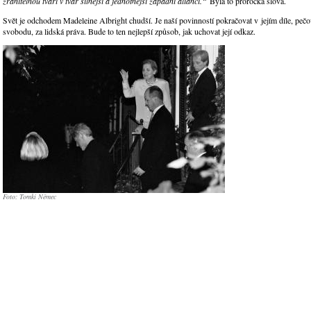
zranitelnou tváří v tvář silnější a jednotnější západní alianci.“
Byla to prorocká slova.
Svět je odchodem Madeleine Albright chudší. Je naší povinností pokračovat v jejím díle, pečo
svobodu, za lidská práva. Bude to ten nejlepší způsob, jak uchovat její odkaz.
Foto: Tomki Němec