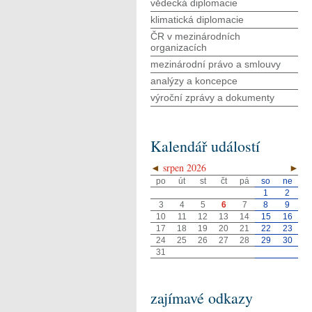
vědecká diplomacie
klimatická diplomacie
ČR v mezinárodních
organizacích
mezinárodní právo a smlouvy
analýzy a koncepce
výroční zprávy a dokumenty
Kalendář událostí
◄
srpen 2026
►
po
út
st
čt
pá
so
ne
1
2
3
4
5
6
7
8
9
10
11
12
13
14
15
16
17
18
19
20
21
22
23
24
25
26
27
28
29
30
31
zajímavé odkazy