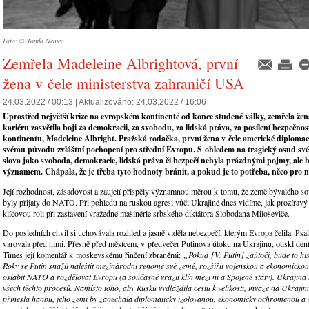
Foto: © Tomki Němec
Zemřela Madeleine Albrightová, první
žena v čele ministerstva zahraničí USA
24.03.2022 / 00:13 |
Aktualizováno:
24.03.2022 / 16:06
Uprostřed největší krize na evropském kontinentě od konce studené války, zemřela žen
kariéru zasvětila boji za demokracii, za svobodu, za lidská práva, za posílení bezpečnos
kontinentu, Madeleine Albright. Pražská rodačka, první žena v čele americké diplomac
svému původu zvláštní pochopení pro střední Evropu. S ohledem na tragický osud své
slova jako svoboda, demokracie, lidská práva či bezpečí nebyla prázdnými pojmy, ale 
významem. Chápala, že je třeba tyto hodnoty bránit, a pokud je to potřeba, něco pro 
Její rozhodnost, zásadovost a zaujetí přispěly významnou měrou k tomu, že země bývalého s
byly přijaty do NATO. Při pohledu na ruskou agresi vůči Ukrajině dnes vidíme, jak prozíravý 
klíčovou roli při zastavení vražedné mašinérie srbského diktátora Slobodana Miloševiče.
Do posledních chvil si uchovávala rozhled a jasně viděla nebezpečí, kterým Evropa čelila. Psal
varovala před nimi. Přesně před měsícem, v předvečer Putinova útoku na Ukrajinu, otiskl d
Times její komentář k moskevskému řinčení zbraněmi:
„Pokud
[V.
Putin] zaútočí, bude to h
Roky se Putin snažil naleštit mezinárodní renomé své země, rozšířit vojenskou a ekonomicko
oslabit NATO a rozdělovat Evropu (a současně vrazit klín mezi ní a Spojené státy). Ukrajina 
všech těchto procesů. Namísto toho, aby Rusku vydláždila cestu k velikosti, invaze na Ukrajin
přinesla hanbu, jeho zemi by zanechala diplomaticky izolovanou, ekonomicky ochromenou a s