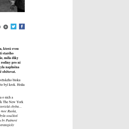
a, která svou
ti starého
ie, měla díky
 rodiny pro ni
byla naplněna
ně obětovat.
ovětského bloku
to byl krok. Hrála
a o nich a
eník The New York
istorická chyba…
u moc Ruska,
byla součástí
u by Putinovi
trategicky