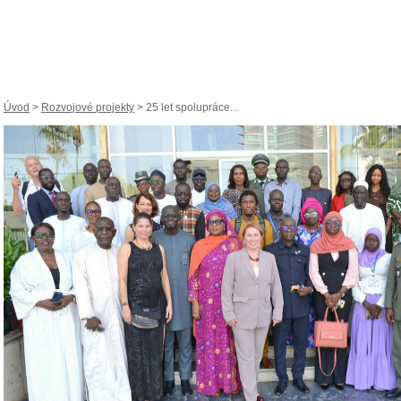
Úvod
>
Rozvojové projekty
> 25 let spolupráce...