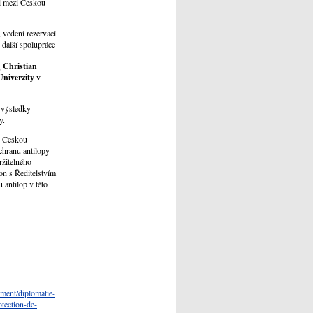
ci mezi Českou
 vedení rezervací
 další spolupráce
Christian
,
Univerzity v
a výsledky
y.
 s Českou
ochranu antilopy
ržitelného
on s Ředitelstvím
 antilop v této
ent/diplomatie-
otection-de-