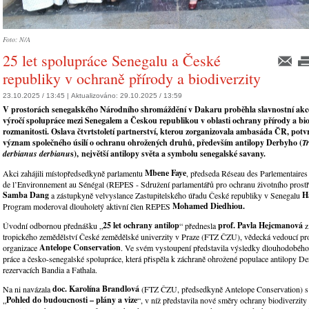
Foto: N/A
25 let spolupráce Senegalu a České
republiky v ochraně přírody a biodiverzity
23.10.2025 / 13:45 |
Aktualizováno:
29.10.2025 / 13:59
V prostorách senegalského Národního shromáždění v Dakaru proběhla slavnostní ak
výročí spolupráce mezi Senegalem a Českou republikou v oblasti ochrany přírody a bio
rozmanitosti
. Oslava čtvrtstoletí partnerství, kterou zorganizovala ambasáda ČR, pot
význam společného úsilí o ochranu ohrožených druhů, především
antilopy Derbyho (
T
derbianus derbianu
s),
největší antilopy světa a symbolu senegalské savany.
Mbene Faye
Akci zahájili místopředsedkyně parlamentu
, předseda Réseau des Parlementaires 
de l’Environnement au Sénégal (REPES - Sdružení parlamentářů pro ochranu životního prostř
Samba Dang
H
a zástupkyně velvyslance Zastupitelského úřadu České republiky v Senegalu
Mohamed Diedhiou.
Program moderoval dlouholetý aktivní člen REPES
25 let ochrany antilop
prof. Pavla Hejcmanová
Úvodní odbornou přednášku „
“ přednesla
z
tropického zemědělství České zemědělské univerzity v Praze (FTZ ČZU), vědecká vedoucí pr
Antelope Conservation
organizace
. Ve svém vystoupení představila výsledky dlouhodobého
práce a česko-senegalské spolupráce, která přispěla k záchraně ohrožené populace antilopy D
rezervacích Bandia a Fathala.
doc
. Karol
ína Brandlová
Na ni navázala
(FTZ ČZU, předsedkyně Antelope Conservation) s 
Pohled do budoucnosti – plány a vize
„
“, v níž představila nové směry ochrany biodiverzity