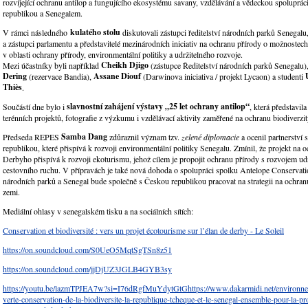
rozvíjející ochranu antilop a fungujícího ekosystému savany, vzdělávání a vědeckou spoluprá
republikou a Senegalem.
kulat
ého stolu
V rámci následného
diskutovali zástupci ředitelství národních parků Senegalu,
a zástupci parlamentu a představitelé mezinárodních iniciativ na ochranu přírody o možnostech
v oblasti ochrany přírody, environmentální politiky a udržitelného rozvoje.
Cheikh Djigo
Mezi účastníky byli například
(zástupce Ředitelství národních parků Senegalu)
Dering
Assane Diouf
(rezervace Bandia),
(Darwinova iniciativa / projekt Lycaon) a studenti
Thi
è
s
.
slavnostní zahájení výstavy „25 let ochrany antilop
“
Součástí dne bylo i
, která představil
terénních projektů, fotografie z výzkumu i vzdělávací aktivity zaměřené na ochranu biodiverzit
Samba Dang
Předseda REPES
zdůraznil význam tzv.
zelené
diplomacie
a ocenil partnerství
republikou, které přispívá k rozvoji environmentální politiky Senegalu. Zmínil, že projekt na 
Derbyho přispívá k rozvoji ekoturismu, jehož cílem je propojit ochranu přírody s rozvojem ud
cestovního ruchu. V přípravách je také nová dohoda o spolupráci spolku Antelope Conservati
národních parků a Senegal bude společně s Českou republikou pracovat na strategii na ochranu
zemi.
Mediální ohlasy v senegalském tisku a na sociálních sítích:
Conservation et biodiversité : vers un projet écotourisme sur l’élan de derby - Le Soleil
https://on.soundcloud.com/S0UeO5MqtSgTSn8z51
https://on.soundcloud.com/jjDjUZ3JGLB4GYB3sy
https://youtu.be/lazmTPJEA7w?si=I76dRgfMuYdytGtGhttps://www.dakarmidi.net/environnem
verte-conservation-de-la-biodiversite-la-republique-tcheque-et-le-senegal-ensemble-pour-la-pr