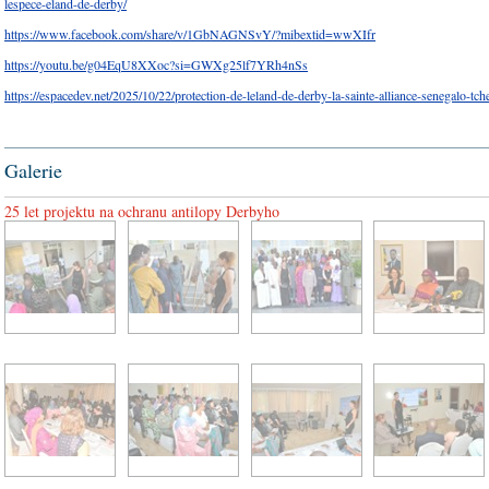
lespece-eland-de-derby/
https://www.facebook.com/share/v/1GbNAGNSvY/?mibextid=wwXIfr
https://youtu.be/g04EqU8XXoc?si=GWXg25lf7YRh4nSs
https://espacedev.net/2025/10/22/protection-de-leland-de-derby-la-sainte-alliance-senegalo-tch
Galerie
25 let projektu na ochranu antilopy Derbyho