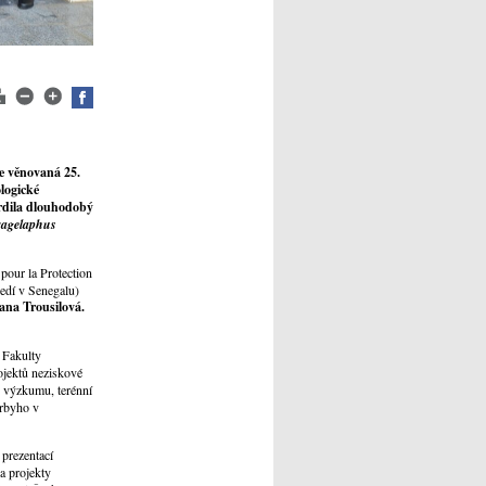
ce věnovaná
25.
logické
vrdila dlouhodobý
ragelaphus
pour la Protection
edí v Senegalu)
ana Trousilová.
 Fakulty
ojektů neziskové
 výzkumu, terénní
erbyho v
prezentací
 a projekty