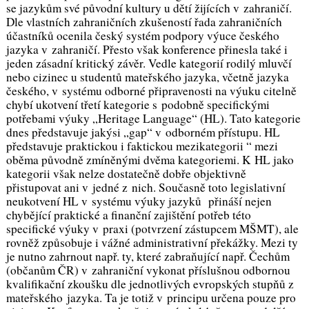
se jazykům své původní kultury u dětí žijících v zahraničí.
Dle vlastních zahraničních zkušeností řada zahraničních
účastníků ocenila český systém podpory výuce českého
jazyka v zahraničí. Přesto však konference přinesla také i
jeden zásadní kritický závěr. Vedle kategorií rodilý mluvčí
nebo cizinec u studentů mateřského jazyka, včetně jazyka
českého, v systému odborné připravenosti na výuku citelně
chybí ukotvení třetí kategorie s podobně specifickými
potřebami výuky „Heritage Language“ (HL). Tato kategorie
dnes představuje jakýsi „gap“ v odborném přístupu. HL
představuje praktickou i faktickou mezikategorii “ mezi
oběma původně zmíněnými dvěma kategoriemi. K HL jako
kategorii však nelze dostatečně dobře objektivně
přistupovat ani v jedné z nich. Současně toto legislativní
neukotvení HL v systému výuky jazyků přináší nejen
chybějící praktické a finanční zajištění potřeb této
specifické výuky v praxi (potvrzení zástupcem MŠMT), ale
rovněž způsobuje i vážné administrativní překážky. Mezi ty
je nutno zahrnout např. ty, které zabraňující např. Čechům
(občanům ČR) v zahraniční vykonat příslušnou odbornou
kvalifikační zkoušku dle jednotlivých evropských stupňů z
mateřského jazyka. Ta je totiž v principu určena pouze pro