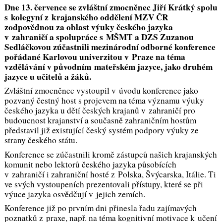
Dne 13. července se zvláštní zmocněnec Jiří Krátký spolu
s kolegyní z krajanského oddělení MZV ČR
zodpovědnou za oblast výuky českého jazyka
v zahraničí a spolupráce s MŠMT a DZS Zuzanou
Sedláčkovou zúčastnili mezinárodní odborné konference
pořádané Karlovou univerzitou v Praze na téma
vzdělávání v původním mateřském jazyce, jako druhém
jazyce u učitelů a žáků.
Zvláštní zmocněnec vystoupil v úvodu konference jako
pozvaný čestný host s projevem na téma významu výuky
českého jazyka u dětí českých krajanů v zahraničí pro
budoucnost krajanství a současně zahraničním hostům
představil již existující český systém podpory výuky ze
strany českého státu.
Konference se zúčastnili kromě zástupců našich krajanských
komunit nebo lektorů českého jazyka působících
v zahraničí i zahraniční hosté z Polska, Švýcarska, Itálie. Ti
ve svých vystoupeních prezentovali přístupy, které se při
výuce jazyka osvědčují v jejich zemích.
Konference již po prvním dni přinesla řadu zajímavých
poznatků z praxe, např. na téma kognitivní motivace k učení