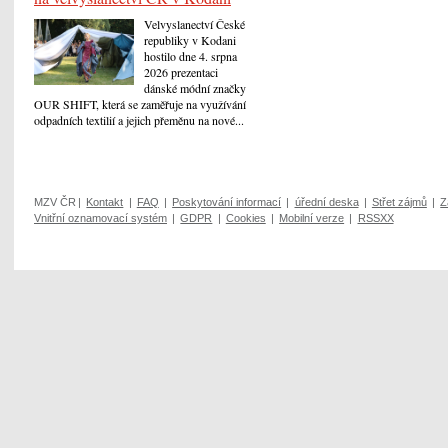
Velvyslanectví České
republiky v Kodani
hostilo dne 4. srpna
2026 prezentaci
dánské módní značky
OUR SHIFT, která se zaměřuje na využívání
odpadních textilií a jejich přeměnu na nové...
MZV ČR
|
Kontakt
|
FAQ
|
Poskytování informací
|
úřední deska
|
Střet zájmů
|
Z
Vnitřní oznamovací systém
|
GDPR
|
Cookies
|
Mobilní verze
|
RSSXX