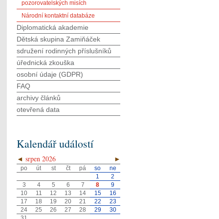
pozorovatelských misích
Národní kontaktní databáze
Diplomatická akademie
Dětská skupina Zamiňáček
sdružení rodinných příslušníků
úřednická zkouška
osobní údaje (GDPR)
FAQ
archivy článků
otevřená data
Kalendář událostí
◄
srpen 2026
►
po
út
st
čt
pá
so
ne
1
2
3
4
5
6
7
8
9
10
11
12
13
14
15
16
17
18
19
20
21
22
23
24
25
26
27
28
29
30
31