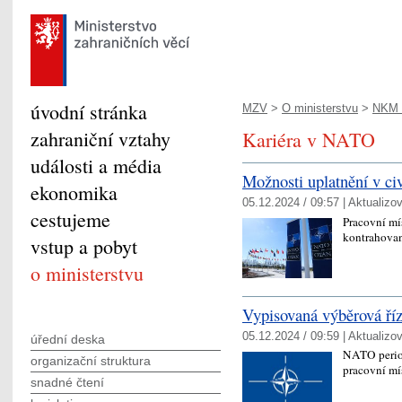
úvodní stránka
MZV
>
O ministerstvu
>
NKM -
zahraniční vztahy
Kariéra v NATO
události a média
Možnosti uplatnění v c
ekonomika
05.12.2024 / 09:57 |
Aktualizo
cestujeme
Pracovní mís
kontrahova
vstup a pobyt
o ministerstvu
Vypisovaná výběrová ř
05.12.2024 / 09:59 |
Aktualizo
úřední deska
NATO period
organizační struktura
pracovní mí
snadné čtení