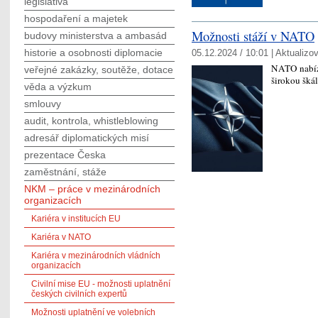
legislativa
hospodaření a majetek
Možnosti stáží v NATO
budovy ministerstva a ambasád
historie a osobnosti diplomacie
05.12.2024 / 10:01 |
Aktualizo
NATO nabízí
veřejné zakázky, soutěže, dotace
širokou škál
věda a výzkum
smlouvy
audit, kontrola, whistleblowing
adresář diplomatických misí
prezentace Česka
zaměstnání, stáže
NKM – práce v mezinárodních
organizacích
Kariéra v institucích EU
Kariéra v NATO
Kariéra v mezinárodních vládních
organizacích
Civilní mise EU - možnosti uplatnění
českých civilních expertů
Možnosti uplatnění ve volebních