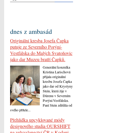
dnes z ambasád
Originální kresba Josefa Čapka
putuje ze Severního Porýní-
Vestfálska do Malých Svatoňovic
jako dar Muzeu bratří Čapků.
Generální konzulka
Kristina Larischová
přijala originální
kresbu Josefa Čapka
jako dar od Krystyny
Stein, která žije v
Dürenu v Severním
Porýní-Vestfálsku.
Paní Stein zdědila od
svého přítele...
Přehlídka upcyklované módy
designového studia OURSHIFT
na velvyslanectví ČR v Kodani