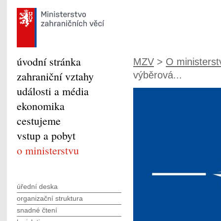
úvodní stránka
MZV
>
O ministerst
zahraniční vztahy
výběrová...
události a média
ekonomika
cestujeme
vstup a pobyt
o ministerstvu
úřední deska
organizační struktura
snadné čtení