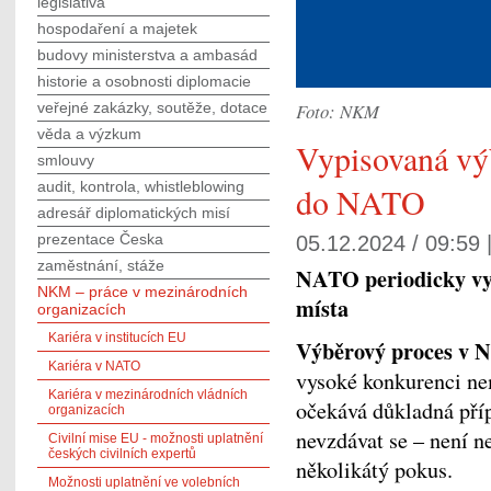
legislativa
hospodaření a majetek
budovy ministerstva a ambasád
historie a osobnosti diplomacie
veřejné zakázky, soutěže, dotace
Foto: NKM
věda a výzkum
Vypisovaná výb
smlouvy
audit, kontrola, whistleblowing
do NATO
adresář diplomatických misí
prezentace Česka
05.12.2024 / 09:59 
zaměstnání, stáže
NATO periodicky vyp
NKM – práce v mezinárodních
místa
organizacích
Kariéra v institucích EU
Výběrový proces v
Kariéra v NATO
vysoké konkurenci ne
Kariéra v mezinárodních vládních
očekává důkladná přípr
organizacích
nevzdávat se – není n
Civilní mise EU - možnosti uplatnění
českých civilních expertů
několikátý pokus.
Možnosti uplatnění ve volebních