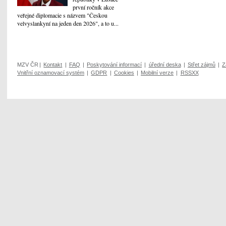
první ročník akce
veřejné diplomacie s názvem "Českou
velvyslankyní na jeden den 2026", a to u...
MZV ČR
|
Kontakt
|
FAQ
|
Poskytování informací
|
úřední deska
|
Střet zájmů
|
Z
Vnitřní oznamovací systém
|
GDPR
|
Cookies
|
Mobilní verze
|
RSSXX