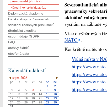
pozorovatelských misích
Severoatlantická ali
Národní kontaktní databáze
pracovníky sekretar
Diplomatická akademie
aktuálně volných pr
Dětská skupina Zamiňáček
vysíláni na základě v
sdružení rodinných příslušníků
úřednická zkouška
Více o výběrových ří
osobní údaje (GDPR)
NATO
.
FAQ
Konkrétně na těchto s
archivy článků
otevřená data
Volná místa v N
https://www.nato.
Kalendář událostí
https://www.nato.
◄
srpen 2026
►
https://www.nato.
po
út
st
čt
pá
so
ne
1
2
https://www.nato.
3
4
5
6
7
8
9
10
11
12
13
14
15
16
17
18
19
20
21
22
23
24
25
26
27
28
29
30
31