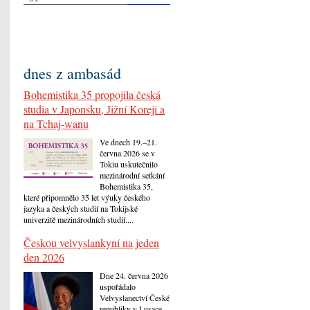
dnes z ambasád
Bohemistika 35 propojila česká
studia v Japonsku, Jižní Koreji a
na Tchaj-wanu
Ve dnech 19.–21.
června 2026 se v
Tokiu uskutečnilo
mezinárodní setkání
Bohemistika 35,
které připomnělo 35 let výuky českého
jazyka a českých studií na Tokijské
univerzitě mezinárodních studií....
Českou velvyslankyní na jeden
den 2026
Dne 24. června 2026
uspořádalo
Velvyslanectví České
republiky v Lusace