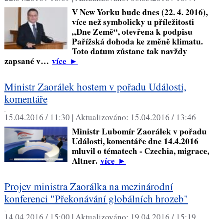
V New Yorku bude dnes (22. 4. 2016),
více než symbolicky u příležitosti
„Dne Země“, otevřena k podpisu
Pařížská dohoda ke změně klimatu.
Toto datum zůstane tak navždy
zapsané v…
více
►
Ministr Zaorálek hostem v pořadu Události,
komentáře
,
15.04.2016 / 11:30 |
Aktualizováno:
15.04.2016 / 13:46
Ministr Lubomír Zaorálek v pořadu
Události, komentáře dne 14.4.2016
mluvil o tématech - Czechia, migrace,
Altner.
více
►
Projev ministra Zaorálka na mezinárodní
konferenci "Překonávání globálních hrozeb"
,
14.04.2016 / 15:00 |
Aktualizováno:
19.04.2016 / 15:19