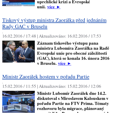
uprchlické krizi a Evropské
unii.
více
►
Tiskový výstup ministra Zaorálka před jednáním
Rady GAC v Bruselu
,
16.02.2016 / 17:48 |
Aktualizováno:
16.02.2016 / 17:53
Záznam tiskového výstupu pana
ministra Lubomíra Zaorálka na Radě
Evropské unie pro obecné záležitosti
(GAC), která se konala 16. února 2016
v Bruselu.
více
►
Ministr Zaorálek hostem v pořadu Partie
,
15.02.2016 / 11:55 |
Aktualizováno:
15.02.2016 / 12:06
Ministr Lubomír Zaorálek dne 14.2.
diskutoval s Miroslavem Kalouskem v
pořadu Partie na FTV Prima. Tématy
rozhovoru byla migrace, plánovaný