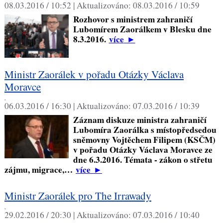
08.03.2016 / 10:52 |
Aktualizováno:
08.03.2016 / 10:59
Rozhovor s ministrem zahraničí
Lubomírem Zaorálkem v Blesku dne
8.3.2016.
více
►
Ministr Zaorálek v pořadu Otázky Václava
Moravce
,
06.03.2016 / 16:30 |
Aktualizováno:
07.03.2016 / 10:39
Záznam diskuze ministra zahraničí
Lubomíra Zaorálka s místopředsedou
sněmovny Vojtěchem Filipem (KSČM)
v pořadu Otázky Václava Moravce ze
dne 6.3.2016. Témata - zákon o střetu
zájmu, migrace,…
více
►
Ministr Zaorálek pro The Irrawady
,
29.02.2016 / 20:30 |
Aktualizováno:
07.03.2016 / 10:40