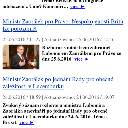
téma: Britské, nebo anglické
odcházení z Unie? Kam míří…
více
►
Ministr Zaorálek pro Právo: Nespokojenosti Britů
lze porozumět
,
25.06.2016 / 11:27 |
Aktualizováno:
25.06.2016 / 12:46
Rozhovor s ministrem zahraničí
Lubomírem Zaorálkem pro Právo ze
dne 25.6.2016.
více
►
Ministr Zaorálek po jednání Rady pro obecné
záležitosti v Lucemburku
,
24.06.2016 / 18:59 |
Aktualizováno:
24.06.2016 / 19:07
Zvukový záznam rozhovoru ministra Lubomíra
Zaorálka s novináři po jednání Rady pro obecné
záležitosti v Lucemburku dne 24. 6. 2016. Téma -
Brexit.
více
►