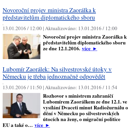
Novoroční projev ministra Zaorálka k
představitelům diplomatického sboru
,
13.01.2016 / 12:00 |
Aktualizováno:
13.01.2016 / 12:00
Novoroční projev ministra Zaorálka k
představitelům diplomatického sboru
ze dne 12.1.2016.
více
►
Lubomír Zaorálek: Na silvestrovské útoky v
Německu je třeba jednoznačně odpovědět
,
13.01.2016 / 11:50 |
Aktualizováno:
13.01.2016 / 11:54
Rozhovor s ministrem zahraničí
Lubomírem Zaorálkem ze dne 12.1. ve
vysílání Dvaceti minut Radiožurnálu o
dění v Německu po silvestrovských
útocích na ženy, o migrační politice
EU a také o…
více
►