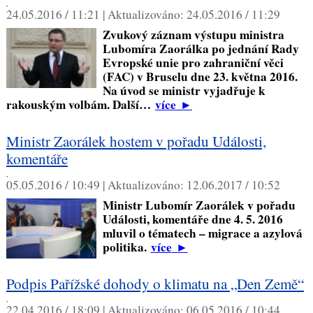
,
24.05.2016 / 11:21 |
Aktualizováno:
24.05.2016 / 11:29
Zvukový záznam výstupu ministra
Lubomíra Zaorálka po jednání Rady
Evropské unie pro zahraniční věci
(FAC) v Bruselu dne 23. května 2016.
Na úvod se ministr vyjadřuje k
rakouským volbám. Další…
více
►
Ministr Zaorálek hostem v pořadu Události,
komentáře
,
05.05.2016 / 10:49 |
Aktualizováno:
12.06.2017 / 10:52
Ministr Lubomír Zaorálek v pořadu
Události, komentáře dne 4. 5. 2016
mluvil o tématech – migrace a azylová
politika.
více
►
Podpis Pařížské dohody o klimatu na „Den Země“
,
22.04.2016 / 18:09 |
Aktualizováno:
06.05.2016 / 10:44