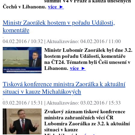
summit V4 v Praze a kauza unesených
Čechů v Libanonu.
více
►
Ministr Zaorálek hostem v pořadu Události,
komentáře
,
04.02.2016 / 10:32 |
Aktualizováno:
04.02.2016 / 11:00
Ministr Lubomír Zaorálek byl dne 3.2.
hostem pořadu Události, komentáře
na ČT24. Tématem byli Češi unesení v
Libanonu.
více
►
Tisková konference ministra Zaorálka k aktuální
situaci v kauze Michalákových
,
03.02.2016 / 15:31 |
Aktualizováno:
03.02.2016 / 15:33
Zvukový záznam tiskové konference
ministra zahraničních věcí ČR
Lubomíra Zaorálka ze 3.2. k aktuální
situaci v kauze