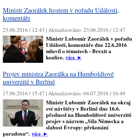
Ministr Zaorálek hostem v pořadu Události,
komentáře
,
23.06.2016 / 12:43 |
Aktualizováno:
23.06.2016 / 12:47
Ministr Lubomír Zaorálek v pořadu
Události, komentáře dne 22.6.2016
mluvil o tématech - Brexit a
koalice.
více
►
Projev ministra Zaorálka na Humboldtově
univerzitě v Berlíně
,
17.06.2016 / 15:47 |
Aktualizováno:
04.07.2016 / 16:49
Ministr Lubomír Zaorálek na okraj
své návštěvy v Berlíně dne 16.6.
přednesl na Humboldtově univerzitě
projev s názvem „Síla Německa a
slabost Evropy: překonání
paradoxu“.
více
►