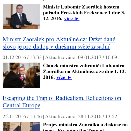
Ministr Lubomír Zaorálek hostem
pořadu Pressklub Frekvence 1 dne 3.
12. 2016.
více
►
Ministr Zaorálek pro Aktuálně.cz: Držet dané
slovo je pro dialog v dnešním světě zásadní
,
01.12.2016 / 13:33 |
Aktualizováno:
09.01.2017 / 10:09
Článek ministra zahraničí Lubomíra
Zaorálka na Aktuálně.cz ze dne 1. 12.
2016.
více
►
Escaping the Trap of Radicalism. Reflections on
Central Europe
,
25.11.2016 / 13:46 |
Aktualizováno:
28.11.2016 / 13:52
Projev ministra Zaorálka a diskuse na
téma „Escaping the Trap of