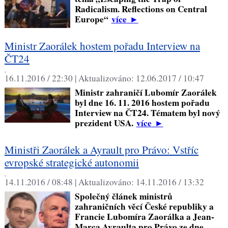
Radicalism. Reflections on Central
Europe“
více
►
Ministr Zaorálek hostem pořadu Interview na
ČT24
,
16.11.2016 / 22:30 |
Aktualizováno:
12.06.2017 / 10:47
Ministr zahraničí Lubomír Zaorálek
byl dne 16. 11. 2016 hostem pořadu
Interview na ČT24. Tématem byl nový
prezident USA.
více
►
Ministři Zaorálek a Ayrault pro Právo: Vstříc
evropské strategické autonomii
,
14.11.2016 / 08:48 |
Aktualizováno:
14.11.2016 / 13:32
Společný článek ministrů
zahraničních věcí České republiky a
Francie Lubomíra Zaorálka a Jean-
Marca Ayraulta pro Právo ze dne