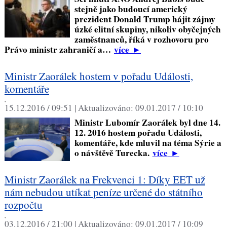
stejně jako budoucí americký
prezident Donald Trump hájit zájmy
úzké elitní skupiny, nikoliv obyčejných
zaměstnanců, říká v rozhovoru pro
Právo ministr zahraničí a…
více
►
Ministr Zaorálek hostem v pořadu Události,
komentáře
,
15.12.2016 / 09:51 |
Aktualizováno:
09.01.2017 / 10:10
Ministr Lubomír Zaorálek byl dne 14.
12. 2016 hostem pořadu Události,
komentáře, kde mluvil na téma Sýrie a
o návštěvě Turecka.
více
►
Ministr Zaorálek na Frekvenci 1: Díky EET už
nám nebudou utíkat peníze určené do státního
rozpočtu
,
03.12.2016 / 21:00 |
Aktualizováno:
09.01.2017 / 10:09