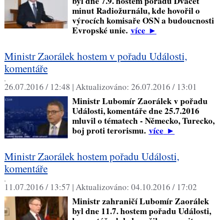
byl dne 7.9. hostem pořadu Dvacet
minut Radiožurnálu, kde hovořil o
výrocích komisaře OSN a budoucnosti
Evropské unie.
více
►
Ministr Zaorálek hostem v pořadu Události,
komentáře
,
26.07.2016 / 12:48 |
Aktualizováno:
26.07.2016 / 13:01
Ministr Lubomír Zaorálek v pořadu
Události, komentáře dne 25.7.2016
mluvil o tématech - Německo, Turecko,
boj proti terorismu.
více
►
Ministr Zaorálek hostem pořadu Události,
komentáře
,
11.07.2016 / 13:57 |
Aktualizováno:
04.10.2016 / 17:02
Ministr zahraničí Lubomír Zaorálek
byl dne 11.7. hostem pořadu Události,