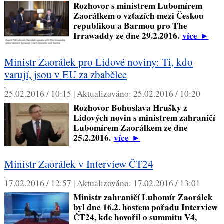
Rozhovor s ministrem Lubomírem
Zaorálkem o vztazích mezi Českou
republikou a Barmou pro The
Irrawaddy ze dne 29.2.2016.
více
►
Ministr Zaorálek pro Lidové noviny: Ti, kdo
varují, jsou v EU za zbabělce
,
25.02.2016 / 10:15 |
Aktualizováno:
25.02.2016 / 10:20
Rozhovor Bohuslava Hrušky z
Lidových novin s ministrem zahraničí
Lubomírem Zaorálkem ze dne
25.2.2016.
více
►
Ministr Zaorálek v Interview ČT24
,
17.02.2016 / 12:57 |
Aktualizováno:
17.02.2016 / 13:01
Ministr zahraničí Lubomír Zaorálek
byl dne 16.2. hostem pořadu Interview
ČT24, kde hovořil o summitu V4,