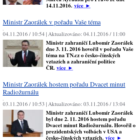
14.11.2016.
více
►
Ministr Zaorálek v pořadu Vaše téma
,
04.11.2016 / 10:54 |
Aktualizováno:
04.11.2016 / 11:00
Ministr zahraničí Lubomír Zaorálek
dne 3. 11. 2016 hovořil v pořadu Vaše
téma na TN.cz o česko-čínských
vztazích a zahraniční politice
ČR.
více
►
Ministr Zaorálek hostem pořadu Dvacet minut
Radiožurnálu
,
03.11.2016 / 10:53 |
Aktualizováno:
03.11.2016 / 13:04
Ministr zahraničí Lubomír Zaorálek
byl dne 2. 11. 2016 hostem pořadu
Dvacet minut Radiožurnálu. Hovořil o
prezidentských volbách v USA a
česko-čínských vztazích.
více
►