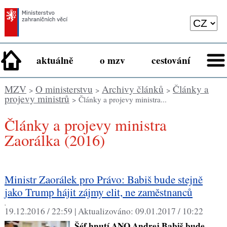
aktuálně
o mzv
cestování
MZV
O ministerstvu
Archivy článků
Články a
>
>
>
projevy ministrů
> Články a projevy ministra...
Články a projevy ministra
Zaorálka (2016)
Ministr Zaorálek pro Právo: Babiš bude stejně
jako Trump hájit zájmy elit, ne zaměstnanců
,
19.12.2016 / 22:59 |
Aktualizováno:
09.01.2017 / 10:22
Šéf hnutí ANO Andrej Babiš bude