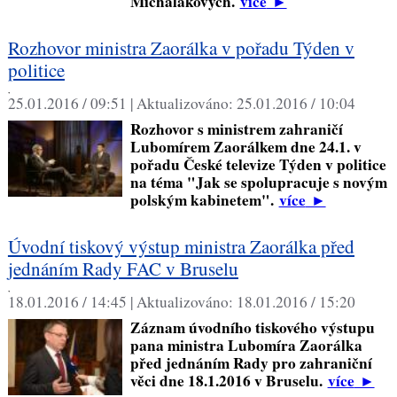
Michalákových.
více
►
Rozhovor ministra Zaorálka v pořadu Týden v
politice
,
25.01.2016 / 09:51 |
Aktualizováno:
25.01.2016 / 10:04
Rozhovor s ministrem zahraničí
Lubomírem Zaorálkem dne 24.1. v
pořadu České televize Týden v politice
na téma "Jak se spolupracuje s novým
polským kabinetem".
více
►
Úvodní tiskový výstup ministra Zaorálka před
jednáním Rady FAC v Bruselu
,
18.01.2016 / 14:45 |
Aktualizováno:
18.01.2016 / 15:20
Záznam úvodního tiskového výstupu
pana ministra Lubomíra Zaorálka
před jednáním Rady pro zahraniční
věci dne 18.1.2016 v Bruselu.
více
►