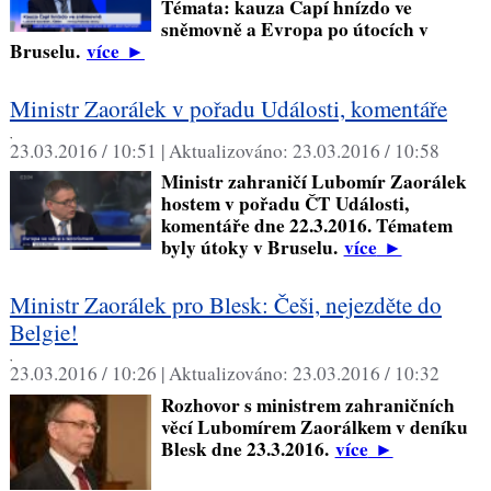
Témata: kauza Čapí hnízdo ve
sněmovně a Evropa po útocích v
Bruselu.
více
►
Ministr Zaorálek v pořadu Události, komentáře
,
23.03.2016 / 10:51 |
Aktualizováno:
23.03.2016 / 10:58
Ministr zahraničí Lubomír Zaorálek
hostem v pořadu ČT Události,
komentáře dne 22.3.2016. Tématem
byly útoky v Bruselu.
více
►
Ministr Zaorálek pro Blesk: Češi, nejezděte do
Belgie!
,
23.03.2016 / 10:26 |
Aktualizováno:
23.03.2016 / 10:32
Rozhovor s ministrem zahraničních
věcí Lubomírem Zaorálkem v deníku
Blesk dne 23.3.2016.
více
►