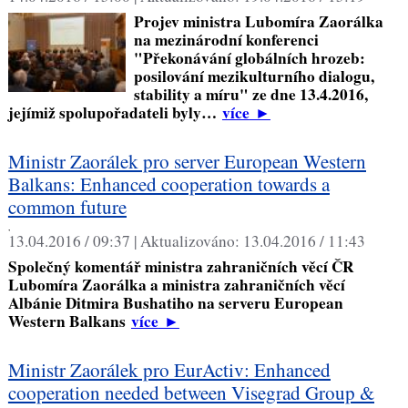
Projev ministra Lubomíra Zaorálka
na mezinárodní konferenci
"Překonávání globálních hrozeb:
posilování mezikulturního dialogu,
stability a míru" ze dne 13.4.2016,
jejímiž spolupořadateli byly…
více
►
Ministr Zaorálek pro server European Western
Balkans: Enhanced cooperation towards a
common future
,
13.04.2016 / 09:37 |
Aktualizováno:
13.04.2016 / 11:43
Společný komentář ministra zahraničních věcí ČR
Lubomíra Zaorálka a ministra zahraničních věcí
Albánie Ditmira Bushatiho na serveru European
Western Balkans
více
►
Ministr Zaorálek pro EurActiv: Enhanced
cooperation needed between Visegrad Group &