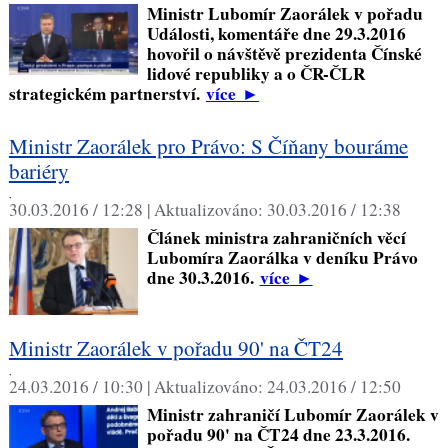
Ministr Lubomír Zaorálek v pořadu
Události, komentáře dne 29.3.2016
hovořil o návštěvě prezidenta Čínské
lidové republiky a o ČR-ČLR
strategickém partnerství.
více
►
Ministr Zaorálek pro Právo: S Číňany bouráme
bariéry
,
30.03.2016 / 12:28 |
Aktualizováno:
30.03.2016 / 12:38
Článek ministra zahraničních věcí
Lubomíra Zaorálka v deníku Právo
dne 30.3.2016.
více
►
Ministr Zaorálek v pořadu 90' na ČT24
,
24.03.2016 / 10:30 |
Aktualizováno:
24.03.2016 / 12:50
Ministr zahraničí Lubomír Zaorálek v
pořadu 90' na ČT24 dne 23.3.2016.