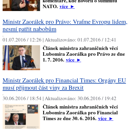
komentáře, kde hovořil o summitu
NATO.
více
►
Ministr Zaorálek pro Právo: Vraťme Evropu lidem,
nesmí patřit nabobům
,
01.07.2016 / 12:26 |
Aktualizováno:
01.07.2016 / 12:41
Článek ministra zahraničních věcí
Lubomíra Zaorálka pro Právo ze dne
1. 7. 2016.
více
►
Ministr Zaorálek pro Financial Times: Orgány EU
musí přijmout část viny za Brexit
,
30.06.2016 / 18:54 |
Aktualizováno:
30.06.2016 / 19:42
Článek ministra zahraničních věcí
Lubomíra Zaorálka pro Financial
Times ze dne 30. 6. 2016.
více
►