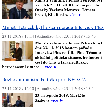
Ministr zahraničí Tomáš Petříček byl
v neděli 25. 11. 2018 hostem pořadu
Otázky Václava Moravce. Témata:
brexit, EU, Rusko.
více
►
Ministr Petříček byl hostem pořadu Interview Plus
,
23.11.2018 / 15:14 |
Aktualizováno:
23.11.2018 / 15:45
Ministr zahraničí Tomáš Petříček byl
dne 23. 11. 2018 hostem pořadu
Interview Plus na ČRo Plus. Témata:
aktuální politická situace, hodnocení
cest do Číny a Izraele, Rusko,
bezpečnostní situace…
více
►
Rozhovor ministra Petříčka pro INFO.CZ
,
23.11.2018 / 12:10 |
Aktualizováno:
23.11.2018 / 15:44
23. listopadu 2018, Markéta
Žižková
více
►