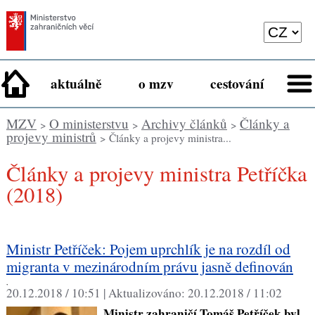
aktuálně
o mzv
cestování
MZV
O ministerstvu
Archivy článků
Články a
>
>
>
projevy ministrů
> Články a projevy ministra...
Články a projevy ministra Petříčka
(2018)
Ministr Petříček: Pojem uprchlík je na rozdíl od
migranta v mezinárodním právu jasně definován
,
20.12.2018 / 10:51 |
Aktualizováno:
20.12.2018 / 11:02
Ministr zahraničí Tomáš Petříček byl