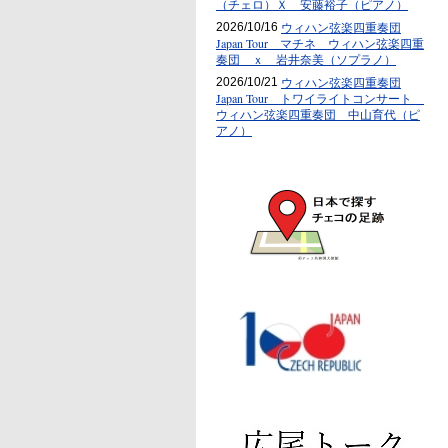
（チェロ）Ｘ 安藤裕子（ピアノ）
ウィハン弦楽四重奏団
2026/10/16
Japan Tour マチネ ウィハン弦楽四重
奏団 ｘ 岩井奈美（ソプラノ）
ウィハン弦楽四重奏団
2026/10/21
Japan Tour トワイライトコンサート
ウィハン弦楽四重奏団 中山育代（ピ
アノ）