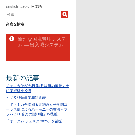
english
česky
日本語
検索
高度な検索
最新の記事
チェコ大使が大相撲7月場所の優勝力士
に友好杯を授与
ビザ及び領事業務料金表
「ボヘミカ合唱団＆北鎌倉女子学園コ
ーラス部によるハーモニーの響演～プ
ラハより 音楽の贈り物」を後援
「オータム フェスタ 2026」を後援