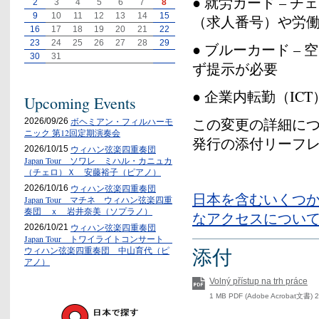
● 就労カード – 
2
3
4
5
6
7
8
9
10
11
12
13
14
15
（求人番号）や労
16
17
18
19
20
21
22
23
24
25
26
27
28
29
● ブルーカード 
30
31
ず提示が必要
● 企業内転勤（IC
Upcoming Events
この変更の詳細に
ボヘミアン・フィルハーモ
2026/09/26
ニック 第12回定期演奏会
発行の添付リーフ
ウィハン弦楽四重奏団
2026/10/15
Japan Tour ソワレ ミハル・カニュカ
（チェロ）Ｘ 安藤裕子（ピアノ）
ウィハン弦楽四重奏団
2026/10/16
日本を含むいくつ
Japan Tour マチネ ウィハン弦楽四重
奏団 ｘ 岩井奈美（ソプラノ）
なアクセスについ
ウィハン弦楽四重奏団
2026/10/21
Japan Tour トワイライトコンサート
添付
ウィハン弦楽四重奏団 中山育代（ピ
アノ）
Volný přístup na trh práce
1 MB PDF (Adobe Acrobat文書) 2