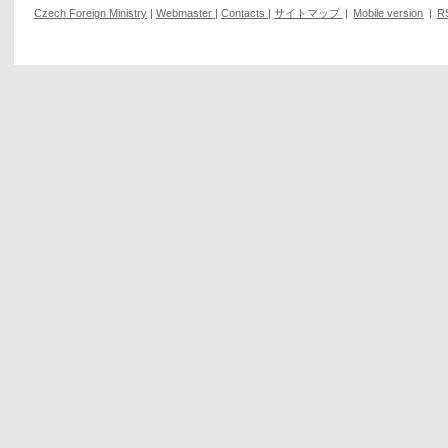
Czech Foreign Ministry
|
Webmaster
|
Contacts
|
サイトマップ
|
Mobile version
|
R