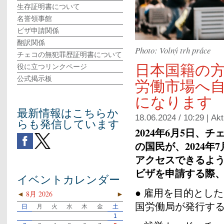
生存証明書について
名誉領事館
ビザ申請関係
翻訳関係
Photo: Volný trh práce
チェコの無犯罪歴証明書について
日本国籍の
役に立つリンクページ
公式掲示板
労働市場へ
になります
最新情報はこちらか
18.06.2024 / 10:29 |
Akt
らも発信しています
2024年6月5日
の国民が、2024
アクセスできるよ
ビザを申請する際
イベントカレンダー
● 雇用を目的とし
◄
8月 2026
►
国労働局が発行す
日
月
火
水
木
金
土
1