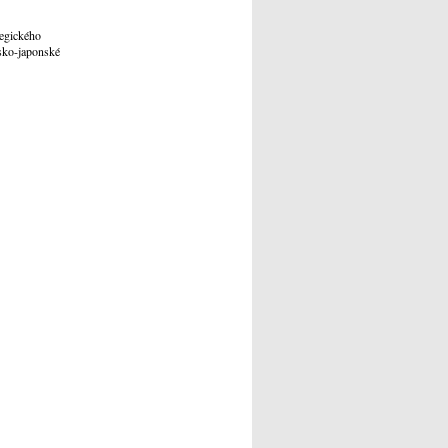
tegického
esko-japonské