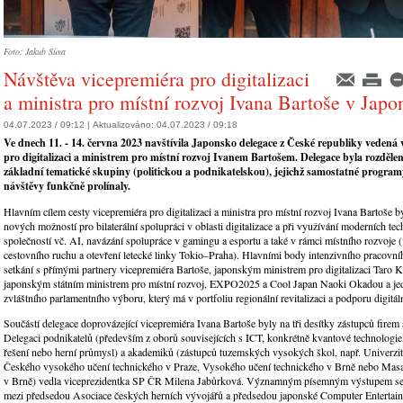
Foto: Jakub Sůva
Návštěva vicepremiéra pro digitalizaci
a ministra pro místní rozvoj Ivana Bartoše v Japo
04.07.2023 / 09:12 |
Aktualizováno:
04.07.2023 / 09:18
Ve dnech 11. - 14. června 2023 navštívila Japonsko delegace z České republiky vedená
pro digitalizaci a ministrem pro místní rozvoj Ivanem Bartošem. Delegace byla rozděle
základní tematické skupiny (politickou a podnikatelskou), jejichž samostatné progra
návštěvy funkčně prolínaly.
Hlavním cílem cesty vicepremiéra pro digitalizaci a ministra pro místní rozvoj Ivana Bartoše b
nových možností pro bilaterální spolupráci v oblasti digitalizace a při využívání moderních tech
společností vč. AI, navázání spolupráce v gamingu a esportu a také v rámci místního rozvoje 
cestovního ruchu a otevření letecké linky Tokio–Praha). Hlavními body intenzivního pracovn
setkání s přímými partnery vicepremiéra Bartoše, japonským ministrem pro digitalizaci Taro 
japonským státním ministrem pro místní rozvoj, EXPO2025 a Cool Japan Naoki Okadou a jed
zvláštního parlamentního výboru, který má v portfoliu regionální revitalizaci a podporu digitál
Součástí delegace doprovázející vicepremiéra Ivana Bartoše byly na tři desítky zástupců firem a
Delegaci podnikatelů (především z oborů souvisejících s ICT, konkrétně kvantové technologie
řešení nebo herní průmysl) a akademiků (zástupců tuzemských vysokých škol, např. Univerzi
Českého vysokého učení technického v Praze, Vysokého učení technického v Brně nebo Masa
v Brně) vedla viceprezidentka SP ČR Milena Jabůrková. Významným písemným výstupem se
mezi předsedou Asociace českých herních vývojářů a předsedou japonské Computer Entertain