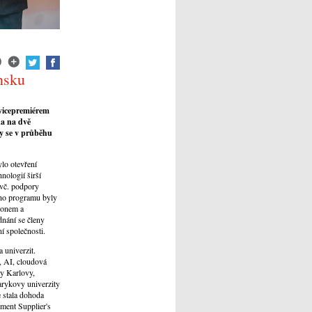
nsku
 vicepremiérem
na na dvě
my se v průběhu
ylo otevření
nologií širší
(vč. podpory
ího programu byly
Konem a
nání se členy
ní společnosti.
 univerzit.
, AI, cloudová
ty Karlovy,
rykovy univerzity
 stala dohoda
ment Supplier's