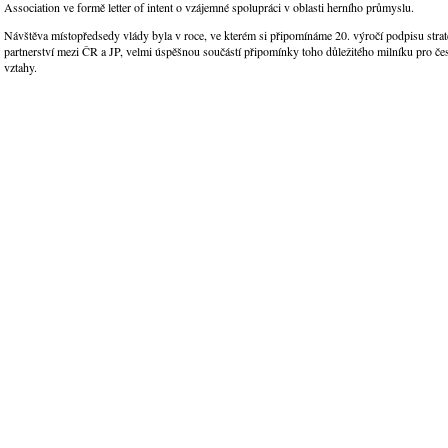
Association ve formě letter of intent o vzájemné spolupráci v oblasti herního průmyslu.
Návštěva místopředsedy vlády byla v roce, ve kterém si připomínáme 20. výročí podpisu stra
partnerství mezi ČR a JP, velmi úspěšnou součástí připomínky toho důležitého milníku pro č
vztahy.