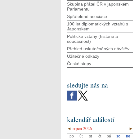
Skupina přátel ČR v japonském
Parlamentu
Spřátelené asociace
100 let diplomatických vztahů s
Japonskem
Politické vztahy (historie a
současnost)
Přehled uskutečněných návštěv
Užitečné odkazy
České stopy
sledujte nás na
kalendář událostí
◄
srpen 2026
►
po
út
st
čt
pá
so
ne