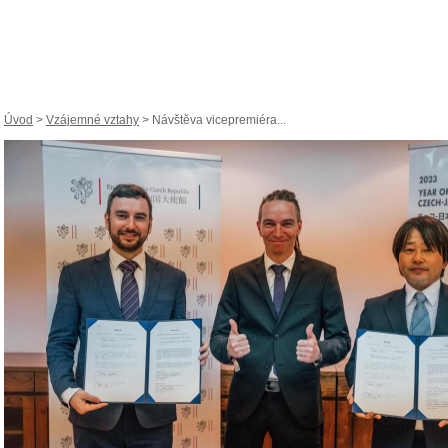
Úvod
>
Vzájemné vztahy
> Návštěva vicepremiéra...