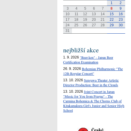
1
2
3
4
5
6
7
8
9
10
11
12
13
14
15
16
17
18
19
20
21
22
23
24
25
26
27
28
29
30
31
nejbližší akce
"Beer-ken" - Japan Beer
1. 9. 2026
Certification Examination
Bohemian Philharmonic "The
26. 9. 2026
12th Regular Concert"
Sengawa Theater Artistic
13. 10. 2026
Director Production: Beer in the Clouds
Joint Concert in Japan
13. 10. 2026
"Music for You from Prague" - The
Carmina Bohemica & The Chorus Club of
Kitakamakura Girl's Junior and Senior High
School