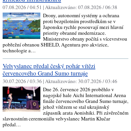
07.08.2026 / 04:51 |
Aktualizováno:
07.08.2026 / 06:38
Drony, autonomní systémy a ochrana
proti bezpilotním prostředkům se v
Japonsku rychle posouvají mezi hlavní
priority obranné modernizace.
Ministerstvo obrany počítá s vícevrstvou
pobřežní obranou SHIELD, Agentura pro akvizice,
technologie a…
Velvyslanec předal český pohár vítězi
červencového Grand Sumo turnaje
30.07.2026 / 03:36 |
Aktualizováno:
30.07.2026 / 03:46
Dne 26. července 2026 proběhlo v
nagojské hale Aichi International Arena
finále červencového Grand Sumo turnaje,
jehož vítězem se stal ukrajinský
zápasník arata Aonishiki. Při závěrečném
slavnostním ceremoniálu velvyslanec Martin Klučar
předal…