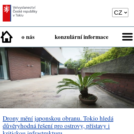
o nás
konzulární informace
Drony mění japonskou obranu. Tokio hledá
důvěryhodná řešení pro ostrovy, přístavy i
kritickou infrastrukturu