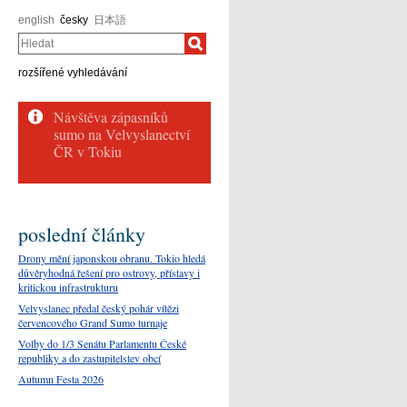
english
česky
日本語
Hledat
rozšířené vyhledávání
poslední články
Drony mění japonskou obranu. Tokio hledá
důvěryhodná řešení pro ostrovy, přístavy i
kritickou infrastrukturu
Velvyslanec předal český pohár vítězi
červencového Grand Sumo turnaje
Volby do 1/3 Senátu Parlamentu České
republiky a do zastupitelstev obcí
Autumn Festa 2026