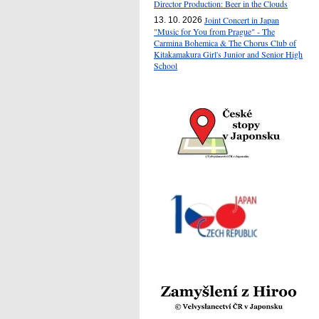
Director Production: Beer in the Clouds
Joint Concert in Japan
13. 10. 2026
"Music for You from Prague" - The
Carmina Bohemica & The Chorus Club of
Kitakamakura Girl's Junior and Senior High
School