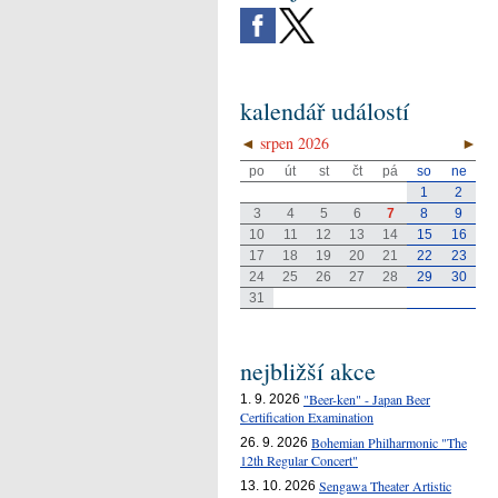
kalendář událostí
◄
srpen 2026
►
po
út
st
čt
pá
so
ne
1
2
3
4
5
6
7
8
9
10
11
12
13
14
15
16
17
18
19
20
21
22
23
24
25
26
27
28
29
30
31
nejbližší akce
"Beer-ken" - Japan Beer
1. 9. 2026
Certification Examination
Bohemian Philharmonic "The
26. 9. 2026
12th Regular Concert"
Sengawa Theater Artistic
13. 10. 2026