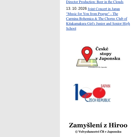
Director Production: Beer in the Clouds
Joint Concert in Japan
13. 10. 2026
"Music for You from Prague" - The
Carmina Bohemica & The Chorus Club of
Kitakamakura Girl's Junior and Senior High
School