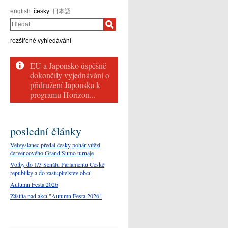
english
česky
日本語
Hledat
rozšířené vyhledávání
EU a Japonsko úspěšně
dokončily vyjednávání o
přidružení Japonska k
programu Horizon...
poslední články
Velvyslanec předal český pohár vítězi
červencového Grand Sumo turnaje
Volby do 1/3 Senátu Parlamentu České
republiky a do zastupitelstev obcí
Autumn Festa 2026
Záštita nad akcí "Autumn Festa 2026"