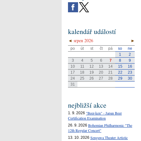
kalendář událostí
◄
srpen 2026
►
po
út
st
čt
pá
so
ne
1
2
3
4
5
6
7
8
9
10
11
12
13
14
15
16
17
18
19
20
21
22
23
24
25
26
27
28
29
30
31
nejbližší akce
"Beer-ken" - Japan Beer
1. 9. 2026
Certification Examination
Bohemian Philharmonic "The
26. 9. 2026
12th Regular Concert"
Sengawa Theater Artistic
13. 10. 2026