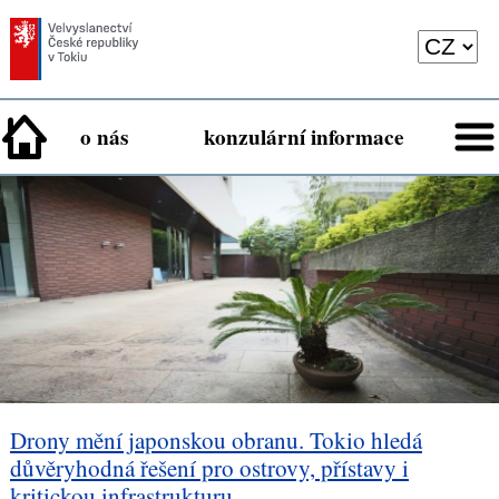
o nás
konzulární informace
Drony mění japonskou obranu. Tokio hledá
důvěryhodná řešení pro ostrovy, přístavy i
kritickou infrastrukturu