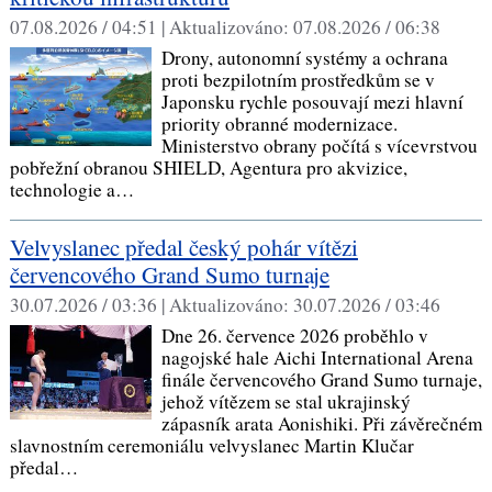
07.08.2026 / 04:51 |
Aktualizováno:
07.08.2026 / 06:38
Drony, autonomní systémy a ochrana
proti bezpilotním prostředkům se v
Japonsku rychle posouvají mezi hlavní
priority obranné modernizace.
Ministerstvo obrany počítá s vícevrstvou
pobřežní obranou SHIELD, Agentura pro akvizice,
technologie a…
Velvyslanec předal český pohár vítězi
červencového Grand Sumo turnaje
30.07.2026 / 03:36 |
Aktualizováno:
30.07.2026 / 03:46
Dne 26. července 2026 proběhlo v
nagojské hale Aichi International Arena
finále červencového Grand Sumo turnaje,
jehož vítězem se stal ukrajinský
zápasník arata Aonishiki. Při závěrečném
slavnostním ceremoniálu velvyslanec Martin Klučar
předal…