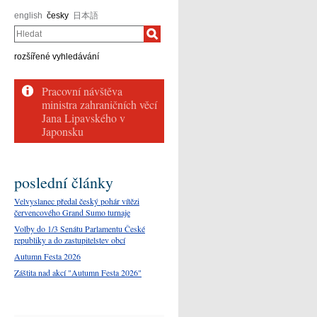
english
česky
日本語
Hledat
rozšířené vyhledávání
poslední články
Velvyslanec předal český pohár vítězi
červencového Grand Sumo turnaje
Volby do 1/3 Senátu Parlamentu České
republiky a do zastupitelstev obcí
Autumn Festa 2026
Záštita nad akcí "Autumn Festa 2026"