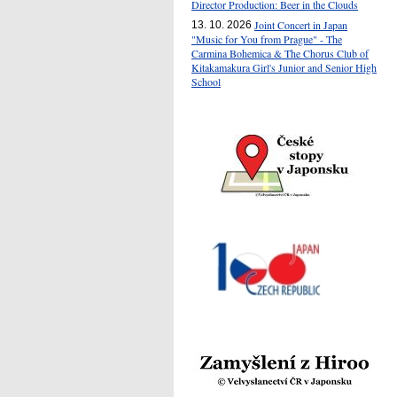
Director Production: Beer in the Clouds
Joint Concert in Japan
13. 10. 2026
"Music for You from Prague" - The
Carmina Bohemica & The Chorus Club of
Kitakamakura Girl's Junior and Senior High
School