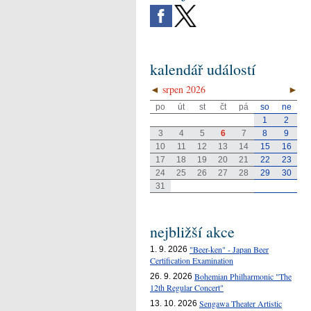
kalendář událostí
◄
srpen 2026
►
po
út
st
čt
pá
so
ne
1
2
3
4
5
6
7
8
9
10
11
12
13
14
15
16
17
18
19
20
21
22
23
24
25
26
27
28
29
30
31
nejbližší akce
"Beer-ken" - Japan Beer
1. 9. 2026
Certification Examination
Bohemian Philharmonic "The
26. 9. 2026
12th Regular Concert"
Sengawa Theater Artistic
13. 10. 2026