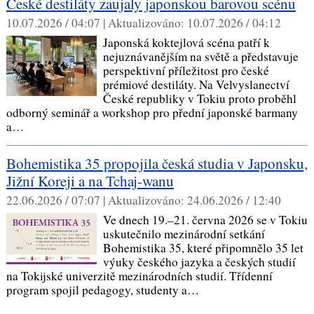
České destiláty zaujaly japonskou barovou scénu
10.07.2026 / 04:07 |
Aktualizováno:
10.07.2026 / 04:12
Japonská koktejlová scéna patří k
nejuznávanějším na světě a představuje
perspektivní příležitost pro české
prémiové destiláty. Na Velvyslanectví
České republiky v Tokiu proto proběhl
odborný seminář a workshop pro přední japonské barmany
a…
Bohemistika 35 propojila česká studia v Japonsku,
Jižní Koreji a na Tchaj-wanu
22.06.2026 / 07:07 |
Aktualizováno:
24.06.2026 / 12:40
Ve dnech 19.–21. června 2026 se v Tokiu
uskutečnilo mezinárodní setkání
Bohemistika 35, které připomnělo 35 let
výuky českého jazyka a českých studií
na Tokijské univerzitě mezinárodních studií. Třídenní
program spojil pedagogy, studenty a…