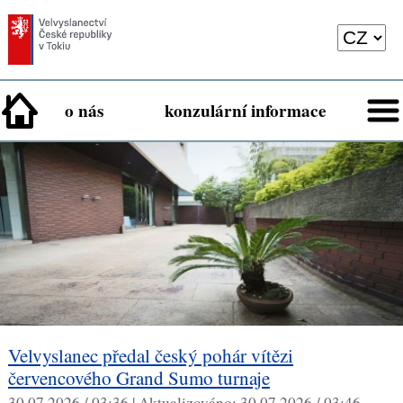
o nás
konzulární informace
Velvyslanec předal český pohár vítězi
červencového Grand Sumo turnaje
30.07.2026 / 03:36 |
Aktualizováno:
30.07.2026 / 03:46