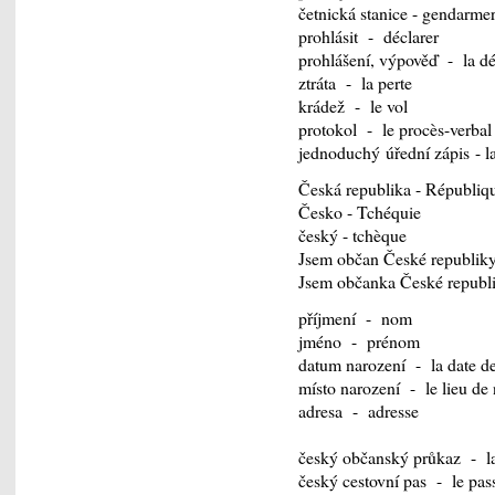
četnická stanice - gendarmer
prohlásit - déclarer
prohlášení, výpověď - la dé
ztráta - la perte
krádež - le vol
protokol - le procès-verbal
jednoduchý úřední zápis - l
Česká republika - Républiq
Česko - Tchéquie
český - tchèque
Jsem občan České republiky 
Jsem občanka České republik
příjmení - nom
jméno - prénom
datum narození - la date d
místo narození - le lieu de
adresa - adresse
český občanský průkaz - la 
český cestovní pas - le pas