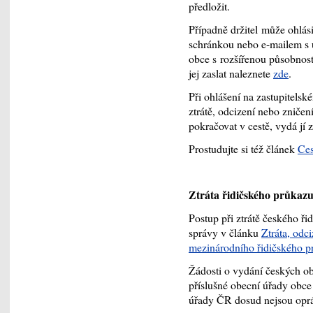
předložit.
Případně držitel může ohlási
schránkou nebo e-mailem s
obce s rozšířenou působnost
jej zaslat naleznete
zde
.
Při ohlášení na zastupitelské
ztrátě, odcizení nebo zniče
pokračovat v cestě, vydá jí 
Prostudujte si též článek
Ces
Ztráta řidičského průkaz
Postup při ztrátě českého ři
správy v článku
Ztráta, odc
mezinárodního řidičského p
Žádosti o vydání českých ob
příslušné obecní úřady obce
úřady ČR dosud nejsou opráv