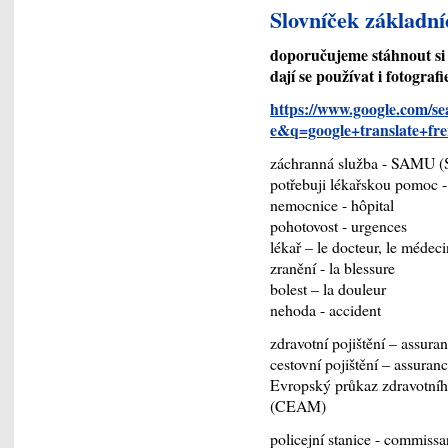
Slovníček základn
doporučujeme stáhnout si d
dají se používat i fotograf
https://www.google.com/se
e&q=google+translate+fr
záchranná služba - SAMU (S
potřebuji lékařskou pomoc - 
nemocnice - hôpital
pohotovost - urgences
lékař – le docteur, le médeci
zranění - la blessure
bolest – la douleur
nehoda - accident
zdravotní pojištění – assura
cestovní pojištění – assuran
Evropský průkaz zdravotního
(CEAM)
policejní stanice - commissar