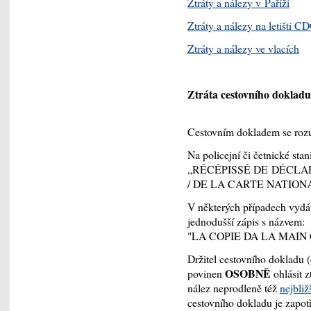
Ztráty a nálezy v Paříži
Ztráty a nálezy na letišti C
Ztráty a nálezy ve vlacích
Ztráta cestovního dokladu
Cestovním dokladem se rozu
Na policejní či četnické sta
„RÉCÉPISSÉ DE DÉCLA
/ DE LA CARTE NATION
V některých případech vydá
jednodušší zápis s názvem:
"LA COPIE DA LA MAIN
Držitel cestovního dokladu 
OSOBNĚ
povinen
ohlásit z
nález neprodleně též
nejbli
cestovního dokladu je zapotř