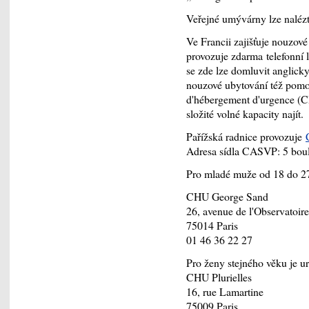
Veřejné umývárny lze naléz
Ve Francii zajišťuje nouzové
provozuje zdarma telefonní l
se zde lze domluvit anglicky
nouzové ubytování též pomo
d'hébergement d'urgence (
složité volné kapacity najít.
Pařížská radnice provozuje
Adresa sídla CASVP: 5 boule
Pro mladé muže od 18 do 2
CHU George Sand
26, avenue de l'Observatoire
75014 Paris
01 46 36 22 27
Pro ženy stejného věku je u
CHU Plurielles
16, rue Lamartine
75009 Paris