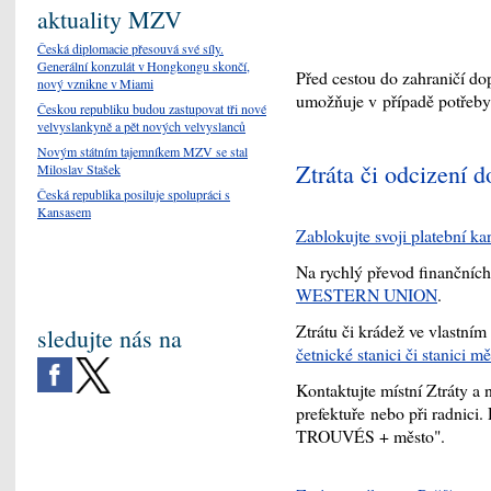
aktuality MZV
Česká diplomacie přesouvá své síly.
Generální konzulát v Hongkongu skončí,
Před cestou do zahraničí do
nový vznikne v Miami
umožňuje v případě potřeb
Českou republiku budou zastupovat tři nové
velvyslankyně a pět nových velvyslanců
Novým státním tajemníkem MZV se stal
Ztráta či odcizení 
Miloslav Stašek
Česká republika posiluje spolupráci s
Kansasem
Zablokujte svoji platební kar
Na rychlý převod finančních 
WESTERN UNION
.
Ztrátu či krádež ve vlastním
sledujte nás na
četnické stanici či stanici mě
Kontaktujte místní Ztráty
prefektuře nebo při radnic
TROUVÉS + město".