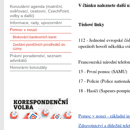
V článku naleznete další u
Konzulární agenda (matriční,
ověřovací, cestovní, CzechPoint,
volby a další)
Informace, rady, upozornění
Tísňové linky
Pomoc v nouzi
Blokování bankovních karet
112 - Jednotné evropské čísl
Zasílání peněžních prostředků do
operátoři hovoří několika s
ciziny
Právní poradenství, seznam
advokátů
Francouzská národní telefonn
Honorární konzuláty
15 - První pomoc (SAMU)
17 - Policie (Police nationa
18 - Hasiči (Sapeurs-pompie
Pomoc v nouzi - základní i
Zdravotnictví a důležitá tele