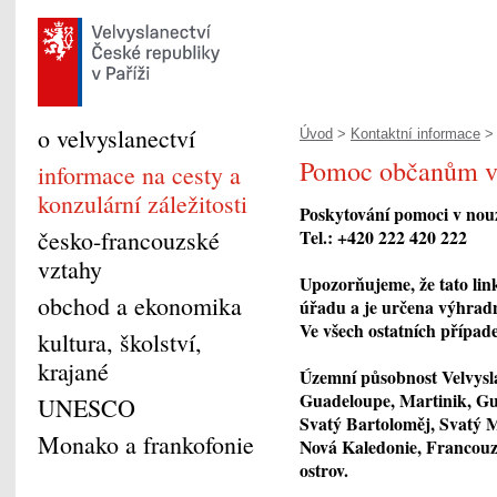
o velvyslanectví
Úvod
>
Kontaktní informace
> 
Pomoc občanům v
informace na cesty a
konzulární záležitosti
Poskytování pomoci v nou
česko-francouzské
Tel.: +420 222 420 222
vztahy
Upozorňujeme, že tato lin
obchod a ekonomika
úřadu a je určena výhradn
Ve všech ostatních případ
kultura, školství,
krajané
Územní působnost Velvysla
Guadeloupe, Martinik, Gu
UNESCO
Svatý Bartoloměj, Svatý M
Monako a frankofonie
Nová Kaledonie, Francouzs
ostrov.