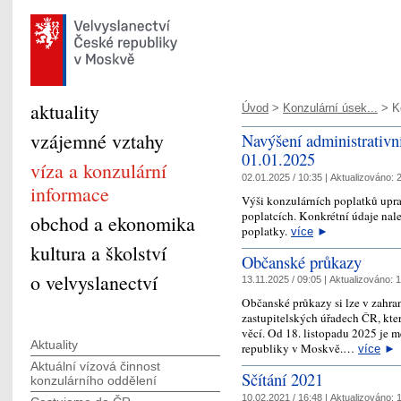
aktuality
Úvod
>
Konzulární úsek...
> Ko
vzájemné vztahy
Navýšení administrativn
01.01.2025
víza a konzulární
02.01.2025 / 10:35 |
Aktualizováno:
2
informace
Výši konzulárních poplatků upra
poplatcích. Konkrétní údaje nale
obchod a ekonomika
poplatky.
více
►
kultura a školství
Občanské průkazy
o velvyslanectví
13.11.2025 / 09:05 |
Aktualizováno:
1
Občanské průkazy si lze v zahra
zastupitelských úřadech ČR, kte
věcí. Od 18. listopadu 2025 je 
Aktuality
republiky v Moskvě.…
více
►
Aktuální vízová činnost
Sčítání 2021
konzulárního oddělení
10.02.2021 / 16:48 |
Aktualizováno:
1