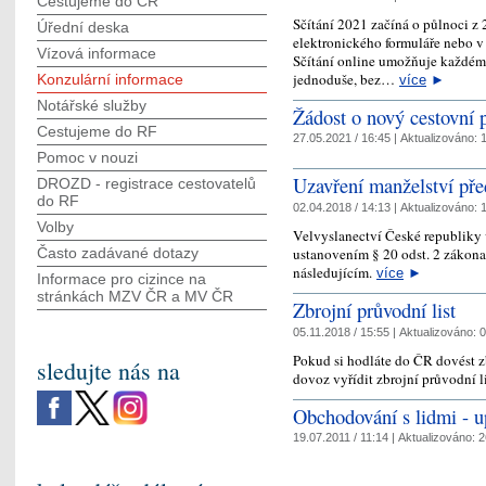
Cestujeme do ČR
Sčítání 2021 začíná o půlnoci z 
Úřední deska
elektronického formuláře nebo v 
Vízová informace
Sčítání online umožňuje každému
jednoduše, bez…
Konzulární informace
více
►
Notářské služby
Žádost o nový cestovní 
Cestujeme do RF
27.05.2021 / 16:45 |
Aktualizováno:
1
Pomoc v nouzi
Uzavření manželství př
DROZD - registrace cestovatelů
do RF
02.04.2018 / 14:13 |
Aktualizováno:
1
Volby
Velvyslanectví České republiky
ustanovením § 20 odst. 2 zákona 
Často zadávané dotazy
následujícím.
více
►
Informace pro cizince na
stránkách MZV ČR а MV ČR
Zbrojní průvodní list
05.11.2018 / 15:55 |
Aktualizováno:
0
Pokud si hodláte do ČR dovést zb
sledujte nás na
dovoz vyřídit zbrojní průvodní l
Obchodování s lidmi - 
19.07.2011 / 11:14 |
Aktualizováno:
2