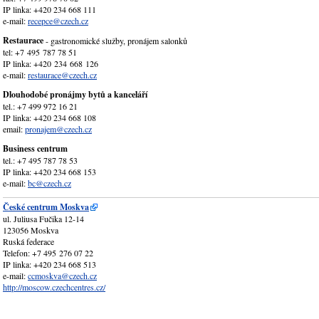
IP linka: +420 234 668 111
e-mail:
recepce@czech.cz
Restaurace
- gastronomické služby, pronájem salonků
tel: +7 495 787 78 51
IP linka: +420 234 668 126
e-mail:
restaurace@czech.cz
Dlouhodobé pronájmy bytů a kanceláří
tel.: +7 499 972 16 21
IP linka: +420 234 668 108
email:
pronajem@czech.cz
Business centrum
tel.: +7 495 787 78 53
IP linka: +420 234 668 153
e-mail:
bc@czech.cz
České centrum Moskva
ul. Juliusa Fučika 12-14
123056 Moskva
Ruská federace
Telefon: +7 495 276 07 22
IP linka: +420 234 668 513
e-mail:
ccmoskva@czech.cz
http://moscow.czechcentres.cz/