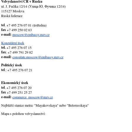
Velvyslanectví ČR v Rusku
ul. J. Fučíka 12/14 (Улица Ю. Фучика 12/14)
115127 Moskva
Ruská federace
tel
. +7 495 276 07 01 (ústředna)
fax
+7 499 250 02 63
e-mail:
moscow@embassy.mzv.cz
Konzulární úsek
tel.
+7 495 276 07 15
fax
: +7 499 791 29 82
e-mail:
consulate.moscow@embassy.mzv.cz
Politický úsek
tel
.: +7 495 276 07 21
Ekonomický úsek
tel
. +7 495 276 07 20
fax
+7 499 251 25 27
e-mail:
commerce_moscow@mzv.cz
Nejbližší stanice metra: "Mayakovskaya" nebo "Belorusskaya"
Mapa s polohou velvyslanectví: