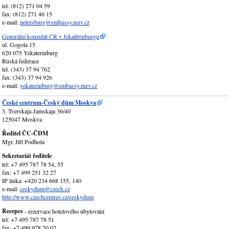
tel. (812) 271 04 59
fax: (812) 271 46 15
e-mail:
petersburg@embassy.mzv.cz
Generální konzulát ČR v Jekatěrinburgu
ul. Gogola 15
620 075 Yekaterinburg
Ruská federace
tel. (343) 37 94 762
fax: (343) 37 94 926
e-mail:
yekaterinburg@embassy.mzv.cz
České centrum-Český dům Moskva
3. Tverskaja-Jamskaja 36/40
125047 Moskva
Ředitel ČC-ČDM
Mgr. Jiří Podhola
Sekretariát ředitele
tel: +7 495 787 78 54, 55
fax: +7 499 251 32 27
IP linka: +420 234 668 155, 140
e-mail:
ceskydum@czech.cz
http://www.czechcentres.cz/ceskydum
Recepce
- rezervace hotelového ubytování
tel: +7 495 787 78 51
fax: +7 499 978 70 02