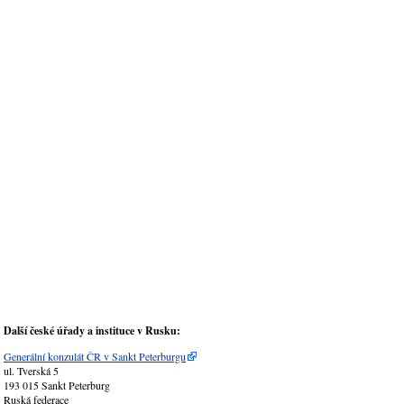
Další české úřady a instituce v Rusku:
Generální konzulát ČR v Sankt Peterburgu
ul. Tverská 5
193 015 Sankt Peterburg
Ruská federace