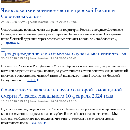
Чехословацкие военные части в царской России и
Советском Союзе
26.05.2026 / 22:50 |
Aktualizováno:
26.05.2026 / 22:54
Чехословацкие военные части сыграли на территории России, а позднее Советского
Союза, исключительную роль уже со времён Первой мировой войны. От скромных
начал Чешской дружины через легендарные легионы вплоть до «свободовцев»,
…
далее
►
Предупреждение о возможных случаях мошенничества
20.03.2026 / 15:27 |
Aktualizováno:
24.03.2026 / 09:42
Посольство Чешской Республики в Москве обращает внимание лиц, запрашивающих
визу или разрешение на проживание, на участившиеся случаи попыток лиц и компаний
выступать относительно чешской визовой политики от лица Посольства Чешской
Республики в…
далее
►
Совместное заявление в связи со второй годовщиной
смерти Алексея Навального 16 февраля 2024 года
16.02.2026 / 15:16 |
Aktualizováno:
16.02.2026 / 15:19
В день второй годовщины смерти Алексея Навального в российской исправительной
колонии мы вновь выражаем наши глубочайшие соболезнования его семье. Мы
считаем необходимым подчеркнуть, что ответственность за его смерть лежит
исключительно на…
далее
►