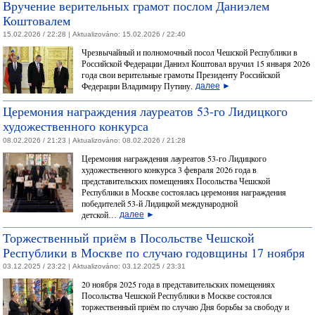
Вручение верительных грамот послом Даниэлем
Коштовалем
15.02.2026 / 22:28 |
Aktualizováno:
15.02.2026 / 22:40
Чрезвычайный и полномочный посол Чешской Республики в
Российской Федерации Даниэл Коштовал вручил 15 января 2026
года свои верительные грамоты Президенту Российской
Федерации Владимиру Путину.
далее
►
Церемония награждения лауреатов 53-го Лидицкого
художественного конкурса
08.02.2026 / 21:23 |
Aktualizováno:
08.02.2026 / 21:28
Церемония награждения лауреатов 53-го Лидицкого
художественного конкурса 3 февраля 2026 года в
представительских помещениях Посольства Чешской
Республики в Москве состоялась церемония награждения
победителей 53-й Лидицкой международной
детской…
далее
►
Торжественный приём в Посольстве Чешской
Республики в Москве по случаю годовщины 17 ноября
03.12.2025 / 23:22 |
Aktualizováno:
03.12.2025 / 23:31
20 ноября 2025 года в представительских помещениях
Посольства Чешской Республики в Москве состоялся
торжественный приём по случаю Дня борьбы за свободу и