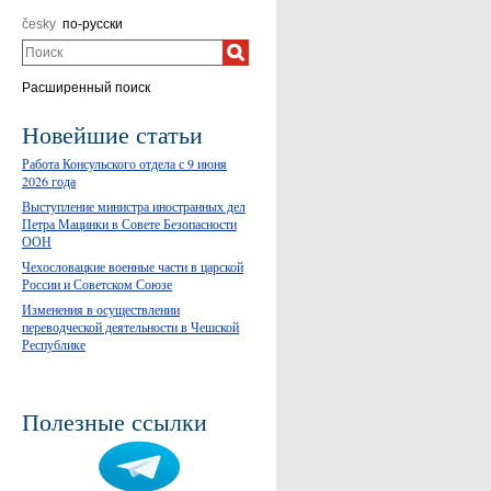
česky
по-русски
Поиск
Расширенный поиск
Новейшие статьи
Работа Консульского отдела с 9 июня
2026 года
Выступление министра иностранных дел
Петра Мацинки в Совете Безопасности
ООН
Чехословацкие военные части в царской
России и Советском Союзе
Изменения в осуществлении
переводческой деятельности в Чешской
Республике
Полезные ссылки