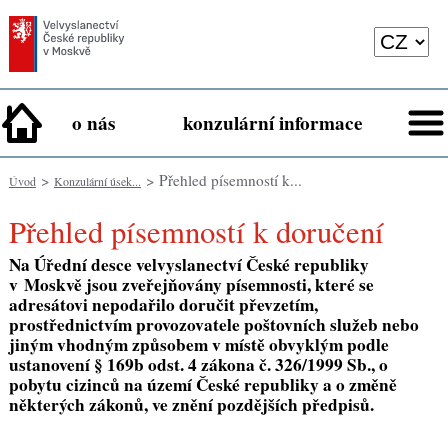
o nás
konzulární informace
>
> Přehled písemností k...
Úvod
Konzulární úsek...
Přehled písemností k doručení
Na Úřední desce velvyslanectví České republiky
v Moskvě jsou zveřejňovány písemnosti, které se
adresátovi nepodařilo doručit převzetím,
prostřednictvím provozovatele poštovních služeb nebo
jiným vhodným způsobem v místě obvyklým podle
ustanovení § 169b odst. 4 zákona č. 326/1999 Sb., o
pobytu cizinců na území České republiky a o změně
některých zákonů, ve znění pozdějších předpisů.