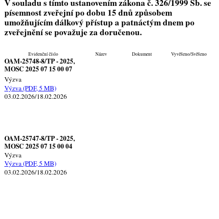
V souladu s tímto ustanovením zákona č. 326/1999 Sb. se
písemnost zveřejní po dobu 15 dnů způsobem
umožňujícím dálkový přístup a patnáctým dnem po
zveřejnění se považuje za doručenou.
Evidenční číslo
Název
Dokument
Vyvěšeno/Svěšeno
OAM-25748-8/TP - 2025,
MOSC 2025 07 15 00 07
Výzva
Výzva
(PDF, 5 MB)
03.02.2026/18.02.2026
OAM-25747-8/TP - 2025,
MOSC 2025 07 15 00 04
Výzva
Výzva
(PDF, 5 MB)
03.02.2026/18.02.2026