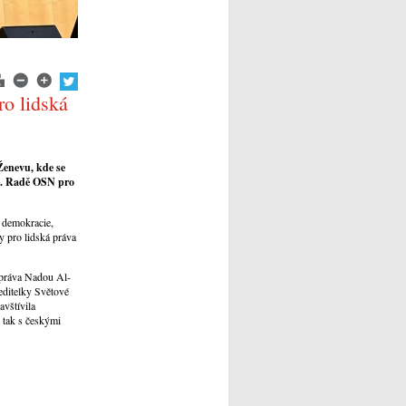
o lidská
Ženevu, kde se
61. Radě OSN pro
 demokracie,
 pro lidská práva
 práva Nadou Al-
ditelky Světové
avštívila
 tak s českými