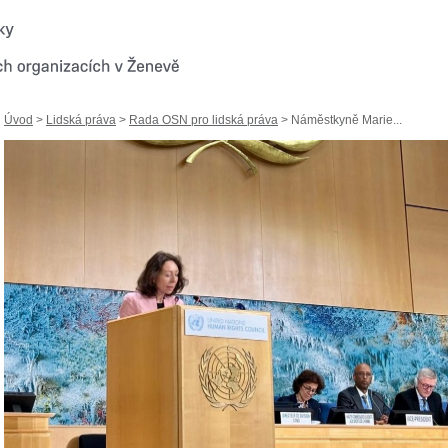
Úvod
>
Lidská práva
>
Rada OSN pro lidská práva
> Náměstkyně Marie...