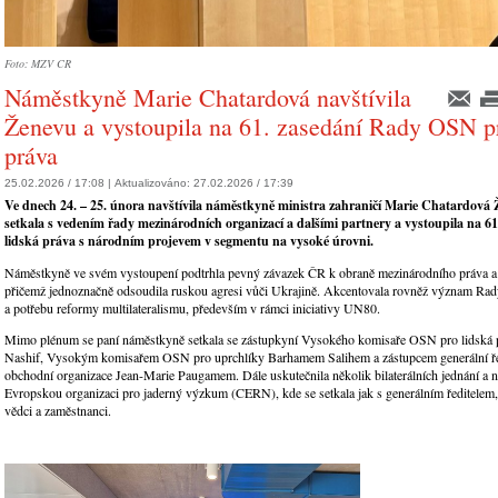
Foto: MZV CR
Náměstkyně Marie Chatardová navštívila
Ženevu a vystoupila na 61. zasedání Rady OSN pr
práva
25.02.2026 / 17:08 |
Aktualizováno:
27.02.2026 / 17:39
Ve dnech 24. – 25. února navštívila náměstkyně ministra zahraničí Marie Chatardová 
setkala s vedením řady mezinárodních organizací a dalšími partnery a vystoupila na 
lidská práva s národním projevem v segmentu na vysoké úrovni.
Náměstkyně ve svém vystoupení podtrhla pevný závazek ČR k obraně mezinárodního práva a
přičemž jednoznačně odsoudila ruskou agresi vůči Ukrajině. Akcentovala rovněž význam Rady
a potřebu reformy multilateralismu, především v rámci iniciativy UN80.
Mimo plénum se paní náměstkyně setkala se zástupkyní Vysokého komisaře OSN pro lidská
Nashif, Vysokým komisařem OSN pro uprchlíky Barhamem Salihem a zástupcem generální ře
obchodní organizace Jean-Marie Paugamem. Dále uskutečnila několik bilaterálních jednání a n
Evropskou organizaci pro jaderný výzkum (CERN), kde se setkala jak s generálním ředitelem,
vědci a zaměstnanci.