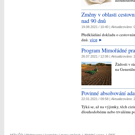
dlouhodobá 
Změny v oblasti cestovn
nad 90 dnů
19.08.2021 / 10:40 |
Aktualizováno:
0
Předkládání dokladu o cestovním
dnů.
více
►
Program Mimořádné pra
26.07.2021 / 12:06 |
Aktualizováno:
2
Žádosti v rá
na Generál
Povinné absolvování ada
22.01.2021 / 09:58 |
Aktualizováno:
2
Týká se, až na výjimky, těch cizi
dlouhodobému nebo trvalému p
MZV ČR
|
Webmaster
|
kontakty
|
mapa stránek
|
Mobilní verze
|
RSS