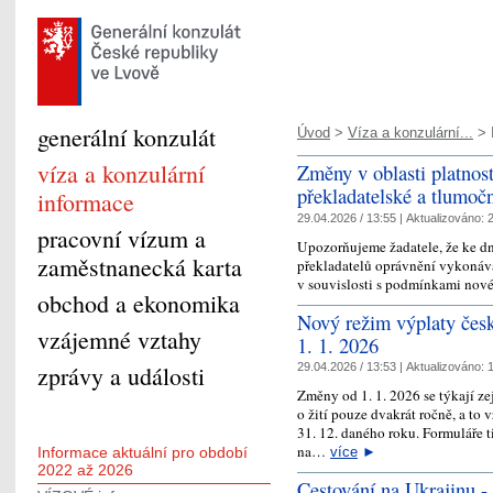
generální konzulát
Úvod
>
Víza a konzulární...
> I
víza a konzulární
Změny v oblasti platnos
překladatelské a tlumočn
informace
29.04.2026 / 13:55 |
Aktualizováno:
2
pracovní vízum a
Upozorňujeme žadatele, že ke dn
zaměstnanecká karta
překladatelů oprávnění vykonáva
v souvislosti s podmínkami nové 
obchod a ekonomika
Nový režim výplaty česk
vzájemné vztahy
1. 1. 2026
zprávy a události
29.04.2026 / 13:53 |
Aktualizováno:
1
Změny od 1. 1. 2026 se týkají z
o žití pouze dvakrát ročně, a to v
31. 12. daného roku. Formuláře 
na…
Informace aktuální pro období
více
►
2022 až 2026
Cestování na Ukrajinu -