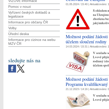
VÍZOVÉ informace
01.05.2024 / 15:40 |
Aktualizováno:
1
Pomoc v nouzi
S ohledem n
Vyřízení českých dokladů a
na Ukrajinu 
legalizace
zhoršena be
Informace pro občany ČR
jakýmikoliv
Volby
Úřední deska
Možnost podání žádosti
Informace pro cizince na webu
účelem sloučení rodiny
MZV ČR
14.03.2024 / 15:31 |
Aktualizováno:
1
V souladu s
Lvově přijí
sledujte nás na
rodinný (sl
účelem spol
Možnost podání žádosti
Programu kvalifikovaný
21.12.2023 / 14:16 |
Aktualizováno:
0
V souladu s
Lvově přijí