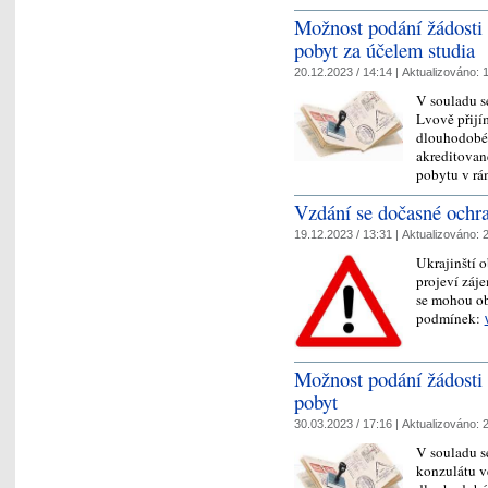
Možnost podání žádosti
pobyt za účelem studia
20.12.2023 / 14:14 |
Aktualizováno:
1
V souladu s
Lvově přijí
dlouhodobé 
akreditovan
pobytu v r
Vzdání se dočasné ochr
19.12.2023 / 13:31 |
Aktualizováno:
2
Ukrajinští o
projeví záj
se mohou obr
podmínek:
Možnost podání žádosti
pobyt
30.03.2023 / 17:16 |
Aktualizováno:
2
V souladu s
konzulátu v