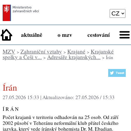
aktuálně
o mzv
cestování
MZV
Zahraniční vztahy
Krajané
Krajanské
>
>
>
spolky a Češi v...
Adresáře krajanských...
>
> Írán
Írán
27.05.2026 15:33 |
Aktualizováno:
27.05.2026 / 15:33
Í R Á N
Počet krajanů v teritoriu odhadován na 25 osob. Od září
2002 působí v Teheránu neformální klub přátel českého
jazyka, který vede íránský bohemista Dr. M. Ebadian.