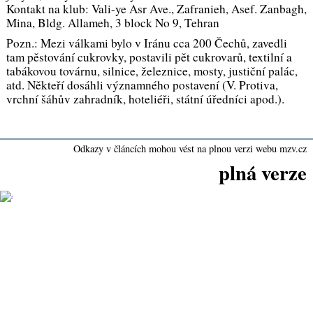
Kontakt na klub: Vali-ye Asr Ave., Zafranieh, Asef. Zanbagh,
Mina, Bldg. Allameh, 3 block No 9, Tehran
Pozn.: Mezi válkami bylo v Iránu cca 200 Čechů, zavedli
tam pěstování cukrovky, postavili pět cukrovarů, textilní a
tabákovou továrnu, silnice, železnice, mosty, justiční palác,
atd. Někteří dosáhli významného postavení (V. Protiva,
vrchní šáhův zahradník, hoteliéři, státní úředníci apod.).
Odkazy v článcích mohou vést na plnou verzi webu mzv.cz
plná verze