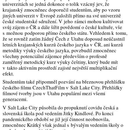
univerzitách se jedná dokonce o tolik vzácný jev, že
krajanský zmocněnec doporučil studentům, aby po vzoru
jiných univerzit v Evropě založili přímo na své univerzitě
české studentské sdružení. V jeho rámci mohou kultivovat
svůj zájem o ČR a dále šířit povědomí o české kultuře, vše
s možnou podporou přímo českého státu. Vzhledem k tomu,
že se rovněž zatím žádný Čech z Utahu doposud neúčastnil
letních krajanských kurzů českého jazyka v ČR, ani kurzů
metodiky výuky českého jazyka, povzbudil zmocněnec
všechny potenciální zájemce především o profesně
zaměřený metodický kurz výuky češtiny, který bude mít
v takto aktivním prostředí zajisté největší multiplikační
efekt.
Studentům také připomněl pozvání na březnovou přehlídku
českého filmu CzechThatFilm v Salt Lake City. Přehlídky
filmové tvorby jsou v Utahu populární mezi všemi
generacemi.
V Salt Lake City působila do propuknutí covidu česká a
slovenská škola pod vedením Jitky Kindlové. Po konci
pandemického období se již její činnost neobnovila,
zmocněnec Krátký však jednal s bývalým vedením školy o