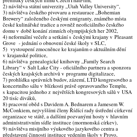
přehlídky českých filmů CzechThatFilm,
2) návštěva státní univerzity „Utah Valley University“,
3) návštěva českého pivovaru a restaurace „Bohemian
Brewery“ založeného českými emigranty, známého místa
české kulinářské tradice a rovněž neoficiálního českého
domu v době konání zimních olympijských her 2002,
4) neformální večeře a setkání s českými krajany v Pleasant
Grove - jednání o obnovení české školy v SLC,
5) vystoupení zmocněnce ke krajanům o aktuálním dění
v krajanské politice,
6) návštěva genealogické knihovny „Family Search
Library“ v Salt Lake City - oficiálního partnera a sponzora
českých krajských archivů v programu digitalizace,
7) prohlídka správních budov, zázemí, LTD kongresového a
koncertního sálu v blízkosti právě opravovaného Templu,
s kapacitou jednoho z největších kongresových sálů v USA
20 tisíc diváků,
8) pracovní oběd s Davidem A. Bednarem a Jamesem W.
McConkiem, nejvyššími členy Řídící rady ústřední církevní
organizace ve státě, a dalšími pozvanými hosty v hlavním
administrativním sídle instituce (mormonská církev),
9) návštěva misijního výukového jazykového centra a
představení činnosti instituce vedením školy v Provo,