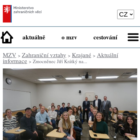
aktuálně
o mzv
cestování
MZV
Zahraniční vztahy
Krajané
Aktuální
>
>
>
informace
> Zmocněnec Jiří Krátký na...