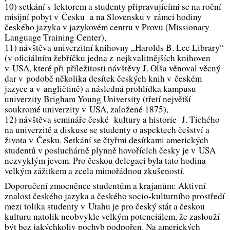
10) setkání s lektorem a studenty připravujícími se na roční
misijní pobyt v Česku a na Slovensku v rámci hodiny
českého jazyka v jazykovém centru v Provu (Missionary
Language Training Center),
11) návštěva univerzitní knihovny „Harolds B. Lee Library“
(v oficiálním žebříčku jedna z nejkvalitnějších knihoven
v USA, které při příležitosti návštěvy J. Olša věnoval věcný
dar v podobě několika desítek českých knih v českém
jazyce a v angličtině) a následná prohlídka kampusu
univerzity Brigham Young University (třetí největší
soukromé univerzity v USA, založené 1875),
12) návštěva semináře české kultury a historie J. Tichého
na univerzitě a diskuse se studenty o aspektech češství a
života v Česku. Setkání se čtyřmi desítkami amerických
studentů v posluchárně plynně hovořících česky je v USA
nezvyklým jevem. Pro českou delegaci byla tato hodina
velkým zážitkem a zcela mimořádnou zkušeností.
Doporučení zmocněnce studentům a krajanům: Aktivní
znalost českého jazyka a českého socio-kulturního prostředí
mezi tolika studenty v Utahu je pro český stát a českou
kulturu natolik neobvykle velkým potenciálem, že zaslouží
být bez jakýchkoliv pochyb podpořen. Na amerických