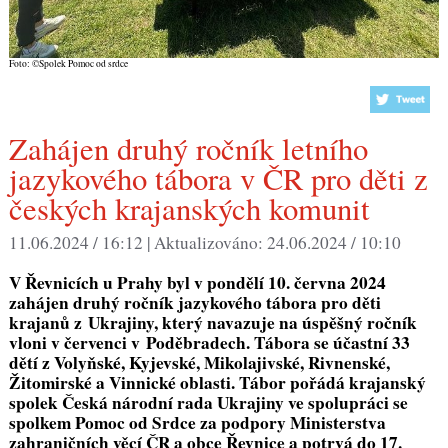
Foto: ©Spolek Pomoc od srdce
Zahájen druhý ročník letního
jazykového tábora v ČR pro děti z
českých krajanských komunit
11.06.2024 / 16:12 |
Aktualizováno:
24.06.2024 / 10:10
V Řevnicích u Prahy byl v pondělí 10. června 2024
zahájen druhý ročník jazykového tábora pro děti
krajanů z Ukrajiny, který navazuje na úspěšný ročník
vloni v červenci v Poděbradech. Tábora se účastní 33
dětí z V
olyňské, Kyjevské, Mikolajivské, Rivnenské,
Žitomirské a Vinnické
oblasti. Tábor pořádá krajanský
spolek Česká národní rada Ukrajiny ve spolupráci se
spolkem Pomoc od Srdce za podpory Ministerstva
zahraničních věcí ČR a obce Řevnice a potrvá do 17.