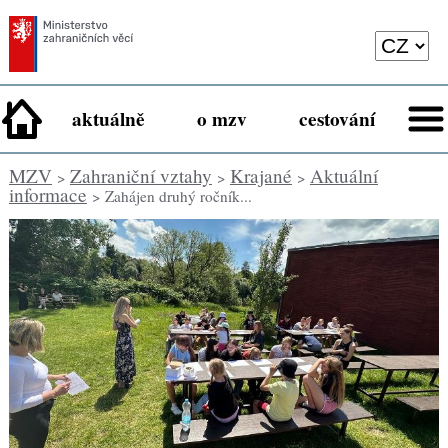
aktuálně
o mzv
cestování
MZV
Zahraniční vztahy
Krajané
Aktuální
>
>
>
informace
> Zahájen druhý ročník...