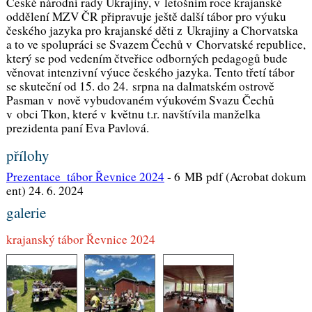
České národní rady Ukrajiny, v letošním roce krajanské
oddělení MZV ČR připravuje ještě další tábor pro výuku
českého jazyka pro krajanské děti z Ukrajiny a Chorvatska
a to ve spolupráci se Svazem Čechů v Chorvatské republice,
který se pod vedením čtveřice odborných pedagogů bude
věnovat intenzivní výuce českého jazyka. Tento třetí tábor
se skuteční od 15. do 24. srpna na dalmatském ostrově
Pasman v nově vybudovaném výukovém Svazu Čechů
v obci Tkon, které v květnu t.r. navštívila manželka
prezidenta paní Eva Pavlová.
přílohy
Prezentace_tábor Řevnice 2024
-
6 MB pdf (Acrobat dokum
ent) 24. 6. 2024
galerie
krajanský tábor Řevnice 2024