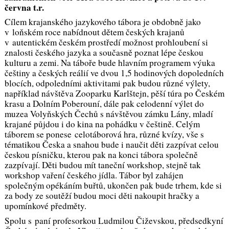
června t.r.
Cílem krajanského jazykového tábora je obdobně jako
v loňském roce nabídnout dětem českých krajanů
v autentickém českém prostředí možnost prohloubení si
znalosti českého jazyka a současně poznat lépe českou
kulturu a zemi. Na táboře bude hlavním programem výuka
češtiny a českých reálií ve dvou 1,5 hodinových dopoledních
blocích, odpoledními aktivitami pak budou různé výlety,
například návštěva Zooparku Karlštejn, pěší túra po Českém
krasu a Dolním Poberouní, dále pak celodenní výlet do
muzea Volyňských Čechů s návštěvou zámku Lány, mladí
krajané půjdou i do kina na pohádku v češtině. Celým
táborem se ponese celotáborová hra, různé kvízy, vše s
tématikou Česka a snahou bude i naučit děti zazpívat celou
českou písničku, kterou pak na konci tábora společně
zazpívají. Děti budou mít taneční workshop, stejně tak
workshop vaření českého jídla. Tábor byl zahájen
společným opékáním buřtů, ukončen pak bude trhem, kde si
za body ze soutěží budou moci děti nakoupit hračky a
upomínkové předměty.
Spolu s paní profesorkou Ludmilou Čiževskou, předsedkyní