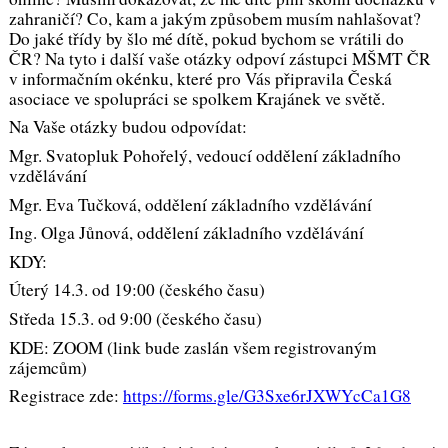
zahraničí? Co, kam a jakým způsobem musím nahlašovat?
Do jaké třídy by šlo mé dítě, pokud bychom se vrátili do
ČR? Na tyto i další vaše otázky odpoví zástupci MŠMT ČR
v informačním okénku, které pro Vás připravila Česká
asociace ve spolupráci se spolkem Krajánek ve světě.
Na Vaše otázky budou odpovídat:
Mgr. Svatopluk Pohořelý, vedoucí oddělení základního
vzdělávání
Mgr. Eva Tučková, oddělení základního vzdělávání
Ing. Olga Jůnová, oddělení základního vzdělávání
KDY:
Úterý 14.3. od 19:00 (českého času)
Středa 15.3. od 9:00 (českého času)
KDE: ZOOM (link bude zaslán všem registrovaným
zájemcům)
Registrace zde:
https://forms.gle/G3Sxe6rJXWYcCa1G8