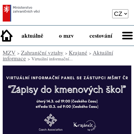
aktuálně
o mzv
cestování
MZV
Zahraniční vztahy
Krajané
Aktuální
>
>
>
informace
> Virtuální informační...