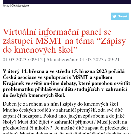
Foto: ©Česká asociace
Virtuální informační panel se
zástupci MŠMT na téma “Zápisy
do kmenových škol”
01.03.2023 / 09:12 |
Aktualizováno:
01.03.2023 / 09:21
V úterý 14. března a ve středu 15. března 2023 pořádá
Česká asociace ve spolupráci s MŠMT a spolkem
Krajánek ve světě on-line debaty, které pomohou osvětlit
problematiku přihlašování dětí studujících v zahraničí
do českých kmenových škol.
Duben je za rohem a s ním i zápisy do kmenových škol!
Mnoho českých rodičů v zahraničí přemýšlí, zda své dítě
zapsat či nezapsat. Pokud ano, jakým způsobem a do jaké
školy? Musí dítě žijící v zahraničí přijmout? Musí jezdit na
přezkoušení či nikoliv? Je možné dítě zapsat či přezkoušet
online? Musím dokazovat, že mé dítě plní školní docházku v