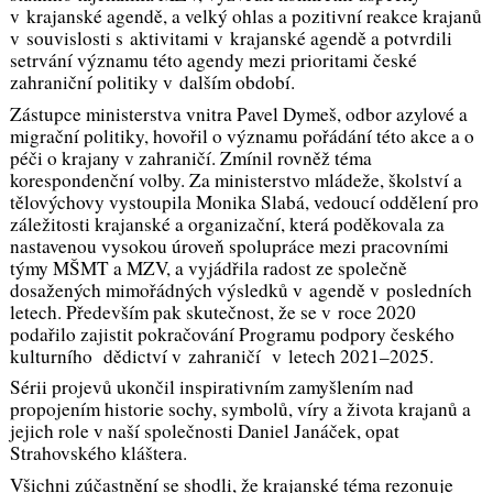
v krajanské agendě, a velký ohlas a pozitivní reakce krajanů
v souvislosti s aktivitami v krajanské agendě a potvrdili
setrvání významu této agendy mezi prioritami české
zahraniční politiky v dalším období.
Zástupce ministerstva vnitra Pavel Dymeš, odbor azylové a
migrační politiky, hovořil o významu pořádání této akce a o
péči o krajany v zahraničí. Zmínil rovněž téma
korespondenční volby. Za ministerstvo mládeže, školství a
tělovýchovy vystoupila Monika Slabá, vedoucí oddělení pro
záležitosti krajanské a organizační, která poděkovala za
nastavenou vysokou úroveň spolupráce mezi pracovními
týmy MŠMT a MZV, a vyjádřila radost ze společně
dosažených mimořádných výsledků v agendě v posledních
letech. Především pak skutečnost, že se v roce 2020
podařilo zajistit pokračování Programu podpory českého
kulturního dědictví v zahraničí v letech 2021–2025.
Sérii projevů ukončil inspirativním zamyšlením nad
propojením historie sochy, symbolů, víry a života krajanů a
jejich role v naší společnosti Daniel Janáček, opat
Strahovského kláštera.
Všichni zúčastnění se shodli, že krajanské téma rezonuje