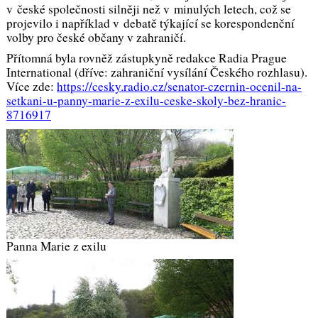
v české společnosti silněji než v minulých letech, což se
projevilo i například v debatě týkající se korespondenční
volby pro české občany v zahraničí.
Přítomná byla rovněž zástupkyně redakce Radia Prague
International (dříve: zahraniční vysílání Českého rozhlasu).
Více zde:
https://cesky.radio.cz/senator-czernin-ocenil-na-
setkani-u-panny-marie-z-exilu-ceske-skoly-bez-hranic-
8716917
Panna Marie z exilu