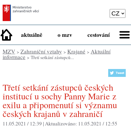
aktuálně
o mzv
cestování
MZV
Zahraniční vztahy
Krajané
Aktuální
>
>
>
informace
> Třetí setkání zástupců...
Třetí setkání zástupců českých
institucí u sochy Panny Marie z
exilu a připomenutí si významu
českých krajanů v zahraničí
11.05.2021 / 12:39 |
Aktualizováno:
11.05.2021 / 12:55