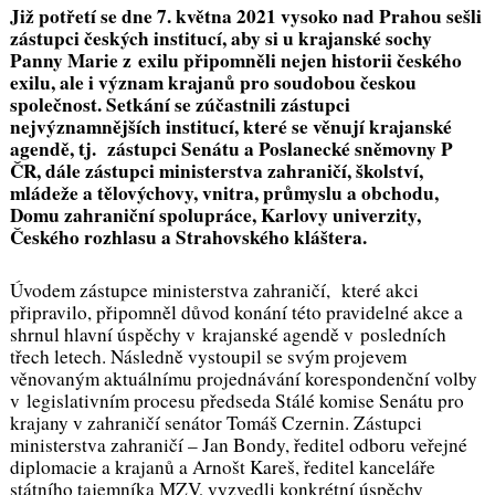
Již potřetí se dne 7. května 2021 vysoko nad Prahou sešli
zástupci českých institucí, aby si u krajanské sochy
Panny Marie z exilu připomněli nejen historii českého
exilu, ale i význam krajanů pro soudobou českou
společnost. Setkání se zúčastnili zástupci
nejvýznamnějších institucí, které se věnují krajanské
agendě, tj. zástupci Senátu a Poslanecké sněmovny P
ČR, dále zástupci ministerstva zahraničí, školství,
mládeže a tělovýchovy, vnitra, průmyslu a obchodu,
Domu zahraniční spolupráce, Karlovy univerzity,
Českého rozhlasu a Strahovského kláštera.
Úvodem zástupce ministerstva zahraničí, které akci
připravilo, připomněl důvod konání této pravidelné akce a
shrnul hlavní úspěchy v krajanské agendě v posledních
třech letech. Následně vystoupil se svým projevem
věnovaným aktuálnímu projednávání korespondenční volby
v legislativním procesu předseda Stálé komise Senátu pro
krajany v zahraničí senátor Tomáš Czernin. Zástupci
ministerstva zahraničí – Jan Bondy, ředitel odboru veřejné
diplomacie a krajanů a Arnošt Kareš, ředitel kanceláře
státního tajemníka MZV, vyzvedli konkrétní úspěchy