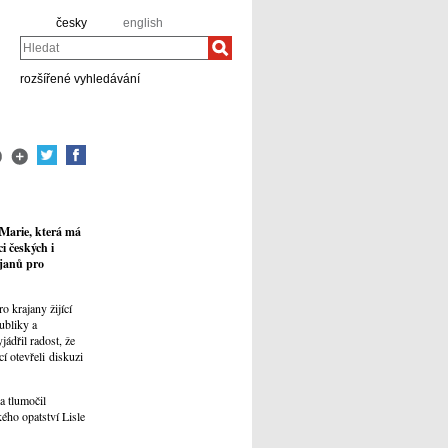
česky
english
Hledat
rozšířené vyhledávání
 Marie, která má
i českých i
ajanů pro
o krajany žijící
ubliky a
ádřil radost, že
cí otevřeli diskuzi
a tlumočil
ého opatství Lisle