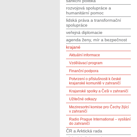
sankční politika
rozvojová spolupráce a
humanitární pomoc
lidská práva a transformační
spolupráce
veřejná diplomacie
agenda ženy, mír a bezpečnost
krajané
Aktuální informace
Vzdělávací program
Finanční podpora
Potvrzení o příslušnosti k české
krajanské komunitě v zahraničí
Krajanské spolky a Češi v zahraničí
Užitečné odkazy
Meziresortní komise pro Čechy žijící
v zahraničí
Radio Prague International – vysílání
do zahraničí
ČR a Arktická rada