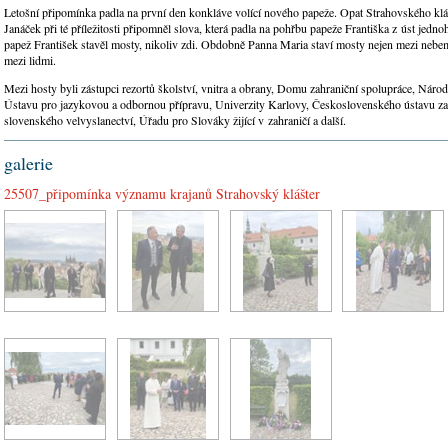
Letošní připomínka padla na první den konkláve volící nového papeže. Opat Strahovského klá
Janáček při té příležitosti připomněl slova, která padla na pohřbu papeže Františka z úst jedno
papež František stavěl mosty, nikoliv zdi. Obdobně Panna Maria staví mosty nejen mezi nebem 
mezi lidmi.
Mezi hosty byli zástupci rezortů školství, vnitra a obrany, Domu zahraniční spolupráce, Národ
Ústavu pro jazykovou a odbornou přípravu, Univerzity Karlovy, Československého ústavu za
slovenského velvyslanectví, Úřadu pro Slováky žijící v zahraničí a další.
galerie
25507_připomínka významu krajanů Strahovský klášter