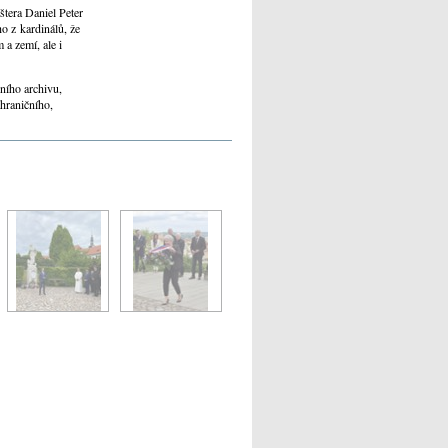
štera Daniel Peter
ho z kardinálů, že
a zemí, ale i
ního archivu,
hraničního,