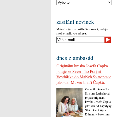
zasílání novinek
Máte-li zájem o zasílání informací, zadejte
svoji e-mailovou adresu:
dnes z ambasád
Originální kresba Josefa Čapka
putuje ze Severního Porýní-
Vestfálska do Malých Svatoňovic
jako dar Muzeu bratří Čapků.
Generální konzulka
Kristina Larischová
přijala originální
kresbu Josefa Čapka
jako dar od Krystyny
Stein, která žije v
Dürenu v Severním