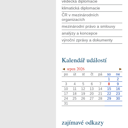
vědecká diplomacie
klimatická diplomacie
ČR v mezinárodních
organizacích
mezinárodní právo a smlouvy
analýzy a koncepce
výroční zprávy a dokumenty
Kalendář událostí
◄
srpen 2026
►
po
út
st
čt
pá
so
ne
1
2
3
4
5
6
7
8
9
10
11
12
13
14
15
16
17
18
19
20
21
22
23
24
25
26
27
28
29
30
31
zajímavé odkazy