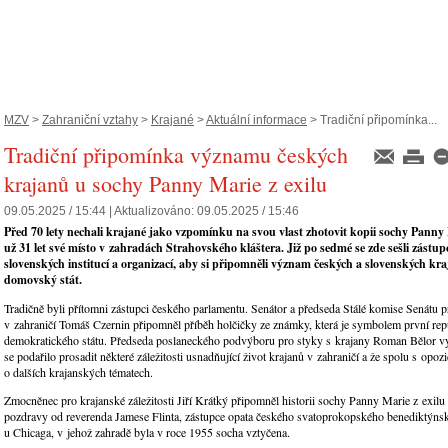
MZV
>
Zahraniční vztahy
>
Krajané
>
Aktuální informace
> Tradiční připomínka...
Tradiční připomínka významu českých
krajanů u sochy Panny Marie z exilu
09.05.2025 / 15:44 |
Aktualizováno:
09.05.2025 / 15:46
Před 70 lety nechali krajané jako vzpomínku na svou vlast zhotovit kopii sochy Panny
už 31 let své místo v zahradách Strahovského kláštera. Již po sedmé se zde sešli zástupc
slovenských institucí a organizací, aby si připomněli význam českých a slovenských kr
domovský stát.
Tradičně byli přítomni zástupci českého parlamentu. Senátor a předseda Stálé komise Senátu pr
v zahraničí Tomáš Czernin připomněl příběh holčičky ze známky, která je symbolem první rep
demokratického státu. Předseda poslaneckého podvýboru pro styky s krajany Roman Bělor vyj
se podařilo prosadit některé záležitosti usnadňující život krajanů v zahraničí a že spolu s opozi
o dalších krajanských tématech.
Zmocněnec pro krajanské záležitosti Jiří Krátký připomněl historii sochy Panny Marie z exilu 
pozdravy od reverenda Jamese Flinta, zástupce opata českého svatoprokopského benediktýnsk
u Chicaga, v jehož zahradě byla v roce 1955 socha vztyčena.