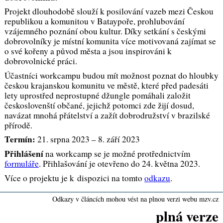
Projekt dlouhodobě slouží k posilování vazeb mezi Českou
republikou a komunitou v Bataypoře, prohlubování
vzájemného poznání obou kultur. Díky setkání s českými
dobrovolníky je místní komunita více motivovaná zajímat se
o své kořeny a původ města a jsou inspirováni k
dobrovolnické práci.
Účastníci workcampu budou mít možnost poznat do hloubky
českou krajanskou komunitu ve městě, které před padesáti
lety uprostřed neprostupné džungle pomáhali založit
českoslovenští občané, jejichž potomci zde žijí dosud,
navázat mnohá přátelství a zažít dobrodružství v brazilské
přírodě.
Termín:
21. srpna 2023 – 8. září 2023
Přihlášení
na workcamp se je možné protřednictvím
formuláře
. Přihlašování je otevřeno do 24. května 2023.
Více o projektu je k dispozici na tomto
odkazu
.
Odkazy v článcích mohou vést na plnou verzi webu mzv.cz
plná verze