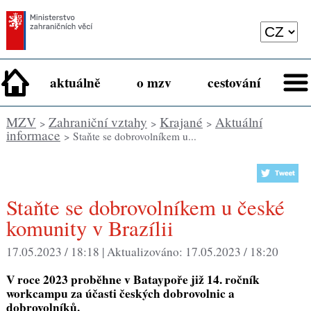
aktuálně
o mzv
cestování
MZV
Zahraniční vztahy
Krajané
Aktuální
>
>
>
informace
> Staňte se dobrovolníkem u...
Staňte se dobrovolníkem u české
komunity v Brazílii
17.05.2023 / 18:18 |
Aktualizováno:
17.05.2023 / 18:20
V roce 2023 proběhne v Bataypoře již 14. ročník
workcampu za účasti českých dobrovolnic a
dobrovolníků.