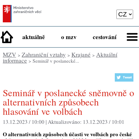
aktuálně
o mzv
cestování
MZV
Zahraniční vztahy
Krajané
Aktuální
>
>
>
informace
> Seminář v poslanecké...
Seminář v poslanecké sněmovně o
alternativních způsobech
hlasování ve volbách
13.12.2023 / 10:00 |
Aktualizováno:
13.12.2023 / 10:01
O alternativních způsobech účasti ve volbách pro české