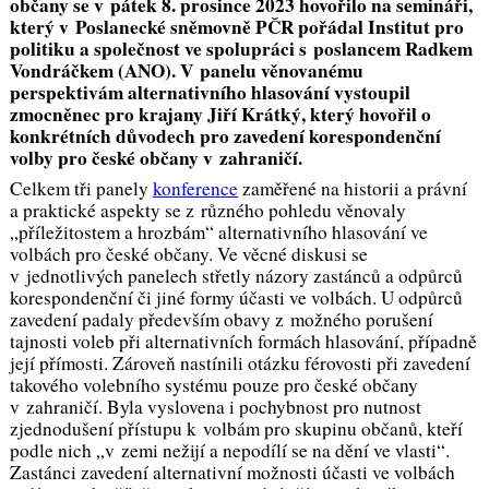
občany se v pátek 8. prosince 2023 hovořilo na semináři,
který v Poslanecké sněmovně PČR pořádal Institut pro
politiku a společnost ve spolupráci s poslancem Radkem
Vondráčkem (ANO). V panelu věnovanému
perspektivám alternativního hlasování vystoupil
zmocněnec pro krajany Jiří Krátký, který hovořil o
konkrétních důvodech pro zavedení korespondenční
volby pro české občany v zahraničí.
Celkem tři panely
konference
zaměřené na historii a právní
a praktické aspekty se z různého pohledu věnovaly
„příležitostem a hrozbám“ alternativního hlasování ve
volbách pro české občany. Ve věcné diskusi se
v jednotlivých panelech střetly názory zastánců a odpůrců
korespondenční či jiné formy účasti ve volbách. U odpůrců
zavedení padaly především obavy z možného porušení
tajnosti voleb při alternativních formách hlasování, případně
její přímosti. Zároveň nastínili otázku férovosti při zavedení
takového volebního systému pouze pro české občany
v zahraničí. Byla vyslovena i pochybnost pro nutnost
zjednodušení přístupu k volbám pro skupinu občanů, kteří
podle nich „v zemi nežijí a nepodílí se na dění ve vlasti“.
Zastánci zavedení alternativní možnosti účasti ve volbách