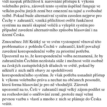
vidí naopak příležitost k narovnání přístupu k výkonu
volebního práva, zároveň tento systém úspěšně funguje ve
velkém počtu jiných zemí bez omezení na tajné a svobodné
volbě. Pokud bude alternativní systém zaveden nejprve pro
Čechy v zahraničí, vzniká příležitost ověřit funkčnost
systému na menší skupině voličů a vylepšit systém pro
případné zavedení alternativního způsobu hlasování i na
území Česka.
Zmocněnec Jiří Krátký se ve svém vystoupení věnoval této
problematice z pohledu Čechů v zahraničí, kteří považují
zavedení korespondenční volby za prioritní potřebu.
Upozornil na to, že korespondenční volba neznamená, že by
zahraničním Čechům nezůstala stále i možnost volit osobně
na českých zastupitelských úřadech ve světě, pokud by
někteří z nich měli obavy ze spolehlivosti
korespondenčního systému. Je však potřeba usnadnit přístup
k výkonu volebního práva a nechat na občanech posoudit,
která forma hlasování je pro ně vhodnější. Zároveň
upozornil na to, Češi v zahraničí mají velký zájem podílet se
na rozhodování o směřování země, protože mají velmi
pevnou vazbu s vlastí a mnoho z nich se plánuje do Česka
vrátit.