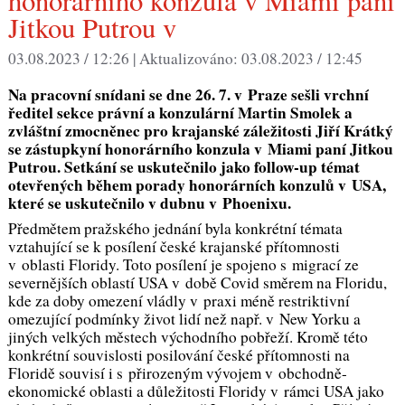
honorárního konzula v Miami paní
Jitkou Putrou v
03.08.2023 / 12:26 |
Aktualizováno:
03.08.2023 / 12:45
Na pracovní snídani se dne 26. 7. v Praze sešli vrchní
ředitel sekce právní a konzulární Martin Smolek a
zvláštní zmocněnec pro krajanské záležitosti Jiří Krátký
se zástupkyní honorárního konzula v Miami paní Jitkou
Putrou. Setkání se uskutečnilo jako follow-up témat
otevřených během porady honorárních konzulů v USA,
které se uskutečnilo v dubnu v Phoenixu.
Předmětem pražského jednání byla konkrétní témata
vztahující se k posílení české krajanské přítomnosti
v oblasti Floridy. Toto posílení je spojeno s migrací ze
severnějších oblastí USA v době Covid směrem na Floridu,
kde za doby omezení vládly v praxi méně restriktivní
omezující podmínky život lidí než např. v New Yorku a
jiných velkých městech východního pobřeží. Kromě této
konkrétní souvislosti posilování české přítomnosti na
Floridě souvisí i s přirozeným vývojem v obchodně-
ekonomické oblasti a důležitosti Floridy v rámci USA jako