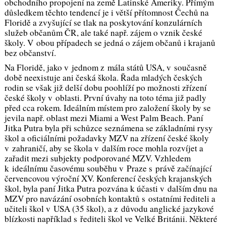
obchodního propojení na země Latinské Ameriky. Přímým
důsledkem těchto tendencí je i větší přítomnost Čechů na
Floridě a zvyšující se tlak na poskytování konzulárních
služeb občanům ČR, ale také např. zájem o vznik české
školy. V obou případech se jedná o zájem občanů i krajanů
bez občanství.
Na Floridě, jako v jednom z mála států USA, v současně
době neexistuje ani česká škola. Řada mladých českých
rodin se však již delší dobu poohlíží po možnosti zřízení
české školy v oblasti. První úvahy na toto téma již padly
před cca rokem. Ideálním místem pro založení školy by se
jevila např. oblast mezi Miami a West Palm Beach. Paní
Jitka Putra byla při schůzce seznámena se základními rysy
škol a oficiálními požadavky MZV na zřízení české školy
v zahraničí, aby se škola v dalším roce mohla rozvíjet a
zařadit mezi subjekty podporované MZV. Vzhledem
k ideálnímu časovému souběhu v Praze s právě začínající
červencovou výroční XV. Konferencí českých krajanských
škol, byla paní Jitka Putra pozvána k účasti v dalším dnu na
MZV pro navázání osobních kontaktů s ostatními řediteli a
učiteli škol v USA (35 škol), a z důvodu anglické jazykové
blízkosti například s řediteli škol ve Velké Británii. Některé