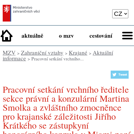
aktuálně
o mzv
cestování
MZV
Zahraniční vztahy
Krajané
Aktuální
>
>
>
informace
> Pracovní setkání vrchního...
Pracovní setkání vrchního ředitele
sekce právní a konzulární Martina
Smolka a zvláštního zmocněnce
pro krajanské záležitosti Jiřího
Krátkého se zástupkyní