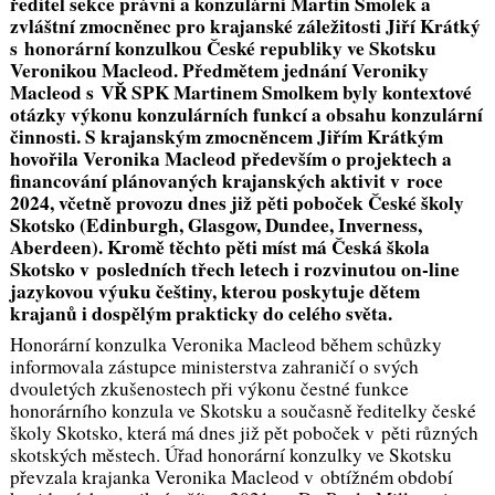
ředitel sekce právní a konzulární Martin Smolek a
zvláštní zmocněnec pro krajanské záležitosti Jiří Krátký
s honorární konzulkou České republiky ve Skotsku
Veronikou Macleod. Předmětem jednání Veroniky
Macleod s VŘ SPK Martinem Smolkem byly kontextové
otázky výkonu konzulárních funkcí a obsahu konzulární
činnosti. S krajanským zmocněncem Jiřím Krátkým
hovořila Veronika Macleod především o projektech a
financování plánovaných krajanských aktivit v roce
2024, včetně provozu dnes již pěti poboček České školy
Skotsko (Edinburgh, Glasgow, Dundee, Inverness,
Aberdeen). Kromě těchto pěti míst má Česká škola
Skotsko v posledních třech letech i rozvinutou on-line
jazykovou výuku češtiny, kterou poskytuje dětem
krajanů i dospělým prakticky do celého světa.
Honorární konzulka Veronika Macleod během schůzky
informovala zástupce ministerstva zahraničí o svých
dvouletých zkušenostech při výkonu čestné funkce
honorárního konzula ve Skotsku a současně ředitelky české
školy Skotsko, která má dnes již pět poboček v pěti různých
skotských městech. Úřad honorární konzulky ve Skotsku
převzala krajanka Veronika Macleod v obtížném období