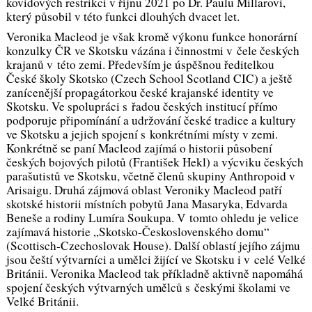
kovidových restrikcí v říjnu 2021 po Dr. Paulu Millarovi,
který působil v této funkci dlouhých dvacet let.
Veronika Macleod je však kromě výkonu funkce honorární
konzulky ČR ve Skotsku vázána i činnostmi v čele českých
krajanů v této zemi. Především je úspěšnou ředitelkou
České školy Skotsko (Czech School Scotland CIC) a ještě
zanícenější propagátorkou české krajanské identity ve
Skotsku. Ve spolupráci s řadou českých institucí přímo
podporuje připomínání a udržování české tradice a kultury
ve Skotsku a jejich spojení s konkrétními místy v zemi.
Konkrétně se paní Macleod zajímá o historii působení
českých bojových pilotů (František Hekl) a výcviku českých
parašutistů ve Skotsku, včetně členů skupiny Anthropoid v
Arisaigu. Druhá zájmová oblast Veroniky Macleod patří
skotské historii místních pobytů Jana Masaryka, Edvarda
Beneše a rodiny Lumíra Soukupa. V tomto ohledu je velice
zajímavá historie „Skotsko-Československého domu“
(Scottisch-Czechoslovak House). Další oblastí jejího zájmu
jsou čeští výtvarníci a umělci žijící ve Skotsku i v celé Velké
Británii. Veronika Macleod tak příkladně aktivně napomáhá
spojení českých výtvarných umělců s českými školami ve
Velké Británii.