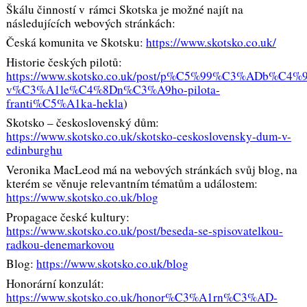
Škálu činností v rámci Skotska je možné najít na
následujících webových stránkách:
Česká komunita ve Skotsku:
https://www.skotsko.co.uk/
Historie českých pilotů:
https://www.skotsko.co.uk/post/p%C5%99%C3%ADb%C4%
v%C3%A1le%C4%8Dn%C3%A9ho-pilota-
franti%C5%A1ka-hekla
)
Skotsko – československý dům:
https://www.skotsko.co.uk/skotsko-ceskoslovensky-dum-v-
edinburghu
Veronika MacLeod má na webových stránkách svůj blog, na
kterém se věnuje relevantním tématům a událostem:
https://www.skotsko.co.uk/blog
Propagace české kultury:
https://www.skotsko.co.uk/post/beseda-se-spisovatelkou-
radkou-denemarkovou
Blog:
https://www.skotsko.co.uk/blog
Honorární konzulát:
https://www.skotsko.co.uk/honor%C3%A1rn%C3%AD-