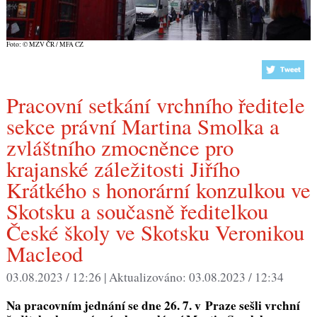
Foto: © MZV ČR / MFA CZ
Pracovní setkání vrchního ředitele
sekce právní Martina Smolka a
zvláštního zmocněnce pro
krajanské záležitosti Jiřího
Krátkého s honorární konzulkou ve
Skotsku a současně ředitelkou
České školy ve Skotsku Veronikou
Macleod
03.08.2023 / 12:26 |
Aktualizováno:
03.08.2023 / 12:34
Na pracovním jednání se dne 26. 7. v Praze sešli vrchní