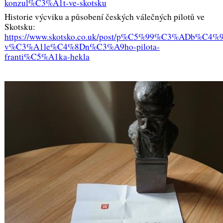
konzul%C3%A1t-ve-skotsku
Historie výcviku a působení českých válečných pilotů ve
Skotsku:
https://www.skotsko.co.uk/post/p%C5%99%C3%ADb%C4%
v%C3%A1le%C4%8Dn%C3%A9ho-pilota-
franti%C5%A1ka-hekla