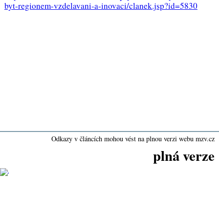
byt-regionem-vzdelavani-a-inovaci/clanek.jsp?id=5830
Odkazy v článcích mohou vést na plnou verzi webu mzv.cz
plná verze