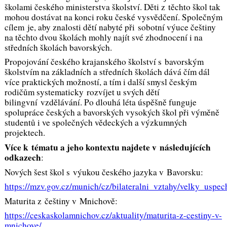
školami českého ministerstva školství. Děti z těchto škol tak
mohou dostávat na konci roku české vysvědčení. Společným
cílem je, aby znalosti dětí nabyté při sobotní výuce češtiny
na těchto dvou školách mohly najít své zhodnocení i na
středních školách bavorských.
Propojování českého krajanského školství s bavorským
školstvím na základních a středních školách dává čím dál
více praktických možností, a tím i další smysl českým
rodičům systematicky rozvíjet u svých dětí
bilingvní vzdělávání. Po dlouhá léta úspěšně funguje
spolupráce českých a bavorských vysokých škol při výměně
studentů i ve společných vědeckých a výzkumných
projektech.
Více k tématu a jeho kontextu najdete v následujících
odkazech
:
Nových šest škol s výukou českého jazyka v Bavorsku:
https://mzv.gov.cz/munich/cz/bilateralni_vztahy/velky_usp
Maturita z češtiny v Mnichově:
https://ceskaskolamnichov.cz/aktuality/maturita-z-cestiny-v-
mnichove/