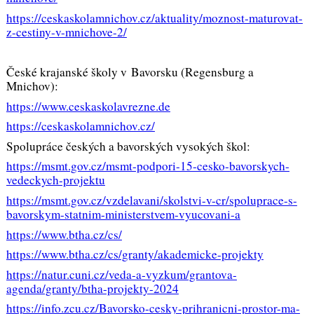
https://ceskaskolamnichov.cz/aktuality/moznost-maturovat-
z-cestiny-v-mnichove-2/
České krajanské školy v Bavorsku (Regensburg a
Mnichov):
https://www.ceskaskolavrezne.de
https://ceskaskolamnichov.cz/
Spolupráce českých a bavorských vysokých škol:
https://msmt.gov.cz/msmt-podpori-15-cesko-bavorskych-
vedeckych-projektu
https://msmt.gov.cz/vzdelavani/skolstvi-v-cr/spoluprace-s-
bavorskym-statnim-ministerstvem-vyucovani-a
https://www.btha.cz/cs/
https://www.btha.cz/cs/granty/akademicke-projekty
https://natur.cuni.cz/veda-a-vyzkum/grantova-
agenda/granty/btha-projekty-2024
https://info.zcu.cz/Bavorsko-cesky-prihranicni-prostor-ma-