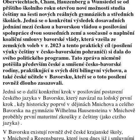
Oberviechtach, Cham, Hauzenberg a Wunsiedel se od
příštího školního roku otevřou nové možnosti studia
češtiny na šesti nových reálných gymnáziích a středních
školách. Jedná se o konkrétní výsledek dosavadních
jednání mezi českou a bavorskou vládou o posilování
spolupráce dvou sousedních zemí a současně o naplnění
koaliční smlouvy bavorské vlády, která vzešla ze
zemských voleb v r. 2023 a tento praktický cíl (posílení
výuky češtiny v česko-bavorském pohraničí) si dala do
svého politického programu. Tato zpráva nicméně
potěšila především české a smíšené česko-bavorské
rodiny, praktikující u svých dětí bilingvní výchovu, a
také české učitele v Bavorsku, kteří se o toto posílení
rovněž dlouho zasazovali.
Jedná se o další konkrétní krok v posilování postavení
českého jazyka v Bavorsku, který navázal na loňský první
krok , kdy historicky poprvé v dějinách Mnichova a celého
Bavorska na gymnáziu Wilhelma Hausensteina v Mnichově
proběhly první maturitní zkoušky z češtiny (jako cizího
jazyka) .
V Bavorsku existují rovněž dvě české krajanské školy,
v Mnichově a Regensburgu, které jsou dnes již i smluvními