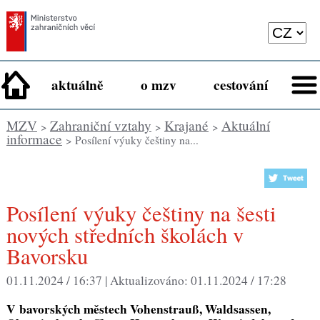
aktuálně
o mzv
cestování
MZV
Zahraniční vztahy
Krajané
Aktuální
>
>
>
informace
> Posílení výuky češtiny na...
Posílení výuky češtiny na šesti
nových středních školách v
Bavorsku
01.11.2024 / 16:37 |
Aktualizováno:
01.11.2024 / 17:28
V bavorských městech Vohenstrauß, Waldsassen,