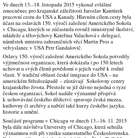
Ve dnech 13.–18. listopadu 2015 vykonal zvláštní
zmocněnec pro krajanské záležitosti Jaroslav Kantůrek
pracovní cestu do USA a Kanady. Hlavním cílem cesty byla
účast na oslavách 150. výročí založení Amerického Sokola
v Chicagu, kterých se zúčastnila rovněž ministryně školství,
mládeže a tělovýchovy Kateřina Valachová s delegací,
náměstek ministra zahraničních věcí Martin Pros a
velvyslanec v USA Petr Gandalovič.
Oslavy 150. výročí založení Amerického Sokola potvrdily
výjimečnost organizace, která dokázala i po 150 letech
uchovat u svých členů povědomí o jejich vazbě k rodné
vlasti. V tradiční oblasti české imigrace do USA – na
americkém Středozápadě – zůstávají Sokolovny centry
krajanského života. Přestože se již dávno nejedná o ryze
českou organizaci, Sokol nadále významně přispívá
k uchovávání českého dědictví: spravuje česká muzea,
knihovny či archívy a nabízí také kurzy českého jazyka,
historie a umění.
Součástí programu v Chicagu ve dnech 13.–16. 11. 2015
byla dále návštěva University of Chicago, která sehrála
významnou roli při vzniku samostatného Československa.