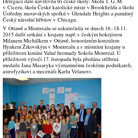
Delegace dále navštívila tři české školy: Školu T. G. M.
v Ciceru, školu České katolické misie v Brookfieldu a školu
Ústředny moravských spolků v Glendale Heights a památný
Český národní hřbitov v Chicagu.
V Ottawě a Montrealu se uskutečnila ve dnech 16.-18.11.
2015 další setkání s krajany např. s českým hokejistou
Milanem Michálkem v Ottawě, honorárním konzulem
Hynkem Žikovským v Montrealu a s místními krajany u
příležitosti konání Valné hromady Sokola Montreal. U
příležitosti výročí 17. listopadu byla předána stříbrná
medaile Jana Masaryka významnému českému podnikateli,
astrofyzikovi a mecenáši Karlu Velanovi.