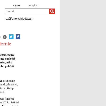
česky
english
Hledat
rozšířené vyhledávání
fornie
ho zmocněnce
batu společně
nizujícího
ního pobřeží
ičí a současné
anských aktivit,
ání a přístup
ostí.
zaci finanční
oce 2023. Setkání
a diskutovat své