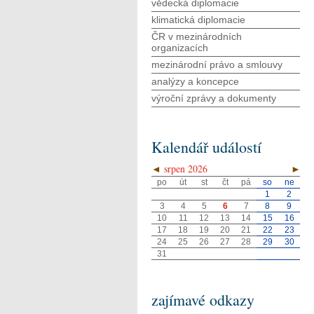
vědecká diplomacie
klimatická diplomacie
ČR v mezinárodních
organizacích
mezinárodní právo a smlouvy
analýzy a koncepce
výroční zprávy a dokumenty
Kalendář událostí
◄
srpen 2026
►
po
út
st
čt
pá
so
ne
1
2
3
4
5
6
7
8
9
10
11
12
13
14
15
16
17
18
19
20
21
22
23
24
25
26
27
28
29
30
31
zajímavé odkazy