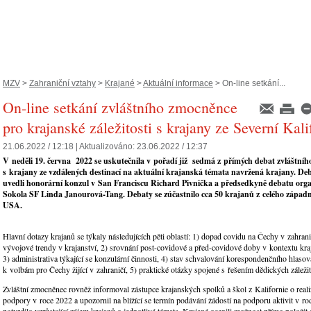
MZV
>
Zahraniční vztahy
>
Krajané
>
Aktuální informace
> On-line setkání...
On-line setkání zvláštního zmocněnce
pro krajanské záležitosti s krajany ze Severní Kali
21.06.2022 / 12:18 |
Aktualizováno:
23.06.2022 / 12:37
V neděli 19. června 2022 se uskutečnila v pořadí již sedmá z přímých debat zvláštní
s krajany ze vzdálených destinací na aktuální krajanská témata navržená krajany. De
uvedli honorární konzul v San Franciscu Richard Pivnička a předsedkyně debatu orga
Sokola SF Linda Janourová-Tang. Debaty se zúčastnilo cca 50 krajanů z celého západ
USA.
Hlavní dotazy krajanů se týkaly následujících pěti oblastí: 1) dopad covidu na Čechy v zahran
vývojové trendy v krajanství, 2) srovnání post-covidové a před-covidové doby v kontextu kraj
3) administrativa týkající se konzulární činnosti, 4) stav schvalování korespondenčního hlasov
k volbám pro Čechy žijící v zahraničí, 5) praktické otázky spojené s řešením dědických záležit
Zvláštní zmocněnec rovněž informoval zástupce krajanských spolků a škol z Kalifornie o reali
podpory v roce 2022 a upozornil na blížící se termín podávání žádostí na podporu aktivit v r
potvrdilo vzrůstající zájem krajanů o jednotlivá témata. Krajané ocenili možnost přímo položit 