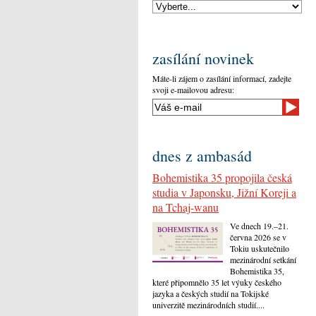
zasílání novinek
Máte-li zájem o zasílání informací, zadejte
svoji e-mailovou adresu:
dnes z ambasád
Bohemistika 35 propojila česká
studia v Japonsku, Jižní Koreji a
na Tchaj-wanu
Ve dnech 19.–21.
června 2026 se v
Tokiu uskutečnilo
mezinárodní setkání
Bohemistika 35,
které připomnělo 35 let výuky českého
jazyka a českých studií na Tokijské
univerzitě mezinárodních studií....