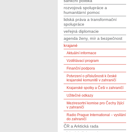
sankční politika
rozvojová spolupráce a
humanitární pomoc
lidská práva a transformační
spolupráce
veřejná diplomacie
agenda ženy, mír a bezpečnost
krajané
Aktuální informace
Vzdělávací program
Finanční podpora
Potvrzení o příslušnosti k české
krajanské komunitě v zahraničí
Krajanské spolky a Češi v zahraničí
Užitečné odkazy
Meziresortní komise pro Čechy žijící
v zahraničí
Radio Prague International – vysílání
do zahraničí
ČR a Arktická rada