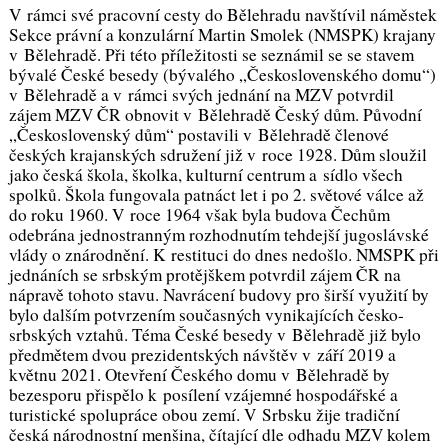
V rámci své pracovní cesty do Bělehradu navštívil náměstek
Sekce právní a konzulární Martin Smolek (NMSPK) krajany
v Bělehradě. Při této příležitosti se seznámil se se stavem
bývalé České besedy (bývalého „Československého domu“)
v Bělehradě a v rámci svých jednání na MZV potvrdil
zájem MZV ČR obnovit v Bělehradě Český dům. Původní
„Československý dům“ postavili v Bělehradě členové
českých krajanských sdružení již v roce 1928. Dům sloužil
jako česká škola, školka, kulturní centrum a sídlo všech
spolků. Škola fungovala patnáct let i po 2. světové válce až
do roku 1960. V roce 1964 však byla budova Čechům
odebrána jednostranným rozhodnutím tehdejší jugoslávské
vlády o znárodnění. K restituci do dnes nedošlo. NMSPK při
jednáních se srbským protějškem potvrdil zájem ČR na
nápravě tohoto stavu. Navrácení budovy pro širší využití by
bylo dalším potvrzením současných vynikajících česko-
srbských vztahů. Téma České besedy v Bělehradě již bylo
předmětem dvou prezidentských návštěv v září 2019 a
květnu 2021. Otevření Českého domu v Bělehradě by
bezesporu přispělo k posílení vzájemné hospodářské a
turistické spolupráce obou zemí. V Srbsku žije tradiční
česká národnostní menšina, čítající dle odhadu MZV kolem