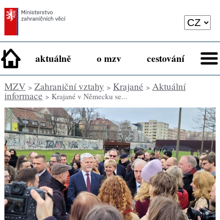
aktuálně
o mzv
cestování
MZV
Zahraniční vztahy
Krajané
Aktuální
>
>
>
informace
> Krajané v Německu se...