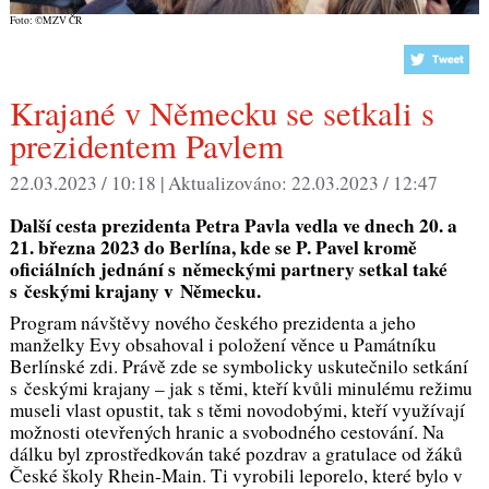
Foto: ©MZV ČR
Krajané v Německu se setkali s
prezidentem Pavlem
22.03.2023 / 10:18 |
Aktualizováno:
22.03.2023 / 12:47
Další cesta prezidenta Petra Pavla vedla ve dnech 20. a
21. března 2023 do Berlína, kde se P. Pavel kromě
oficiálních jednání s německými partnery setkal také
s českými krajany v Německu.
Program návštěvy nového českého prezidenta a jeho
manželky Evy obsahoval i položení věnce u Památníku
Berlínské zdi. Právě zde se symbolicky uskutečnilo setkání
s českými krajany – jak s těmi, kteří kvůli minulému režimu
museli vlast opustit, tak s těmi novodobými, kteří využívají
možnosti otevřených hranic a svobodného cestování. Na
dálku byl zprostředkován také pozdrav a gratulace od žáků
České školy Rhein-Main. Ti vyrobili leporelo, které bylo v